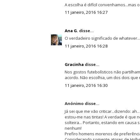
A escolha é difícil convenhamos...mas o R
11 janeiro, 2016 16:27
Ana G.
disse...
O verdadeiro significado de whatever.......
11 janeiro, 2016 16:28
Gracinha
disse...
Nos gostos futebolísticos não partilh
acordo. Não escolhia, um dos dois qu
11 janeiro, 2016 16:30
Anónimo disse...
Já sei que me vão criticar...dizendo: ah..
estou-me nas tintas! A verdade é que
solteira... Portanto, estando em causa
nenhum!
Prefiro homens morenos de preferência
Considerando somente atores de Hollyw