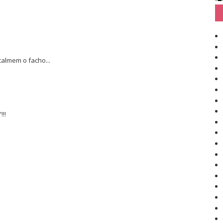
calmem o facho...
!!