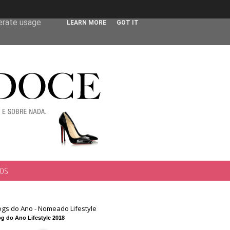
 user-agent
nerate usage
LEARN MORE
GOT IT
TOS
ogs do Ano - Nomeado Lifestyle
g do Ano Lifestyle 2018