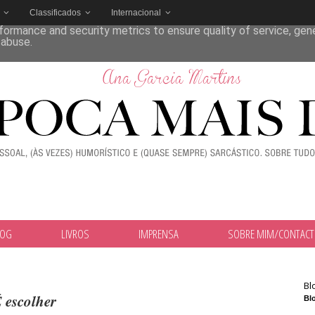
Classificados
Internacional
deliver its services and to analyze traffic. Your IP address and
formance and security metrics to ensure quality of service, ge
 abuse.
LOG
LIVROS
IMPRENSA
SOBRE MIM/CONTAC
Bl
 escolher
Blo