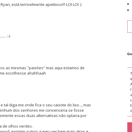
yan, está terrivelmente apetitoso!!! LOl LOl :)
... :-)
Go
amos as mesmas "paixões" mas aqui estamos de
e me escolhesse ahahhaah
. e tal diga-me onde fica o seu caixote do lixo..., mas
 nenhum dos senhores me convenceria se fosse
o
 somente essas duas alternativas não optaria por
 de olhos verdes.
ood, existem outros a meu ver bem mais giros e