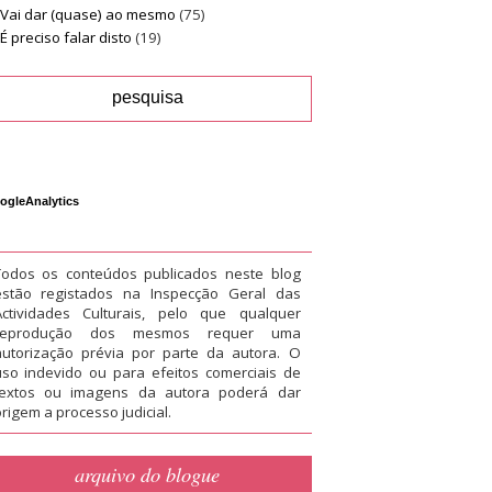
Vai dar (quase) ao mesmo
(75)
É preciso falar disto
(19)
ogleAnalytics
Todos os conteúdos publicados neste blog
estão registados na Inspecção Geral das
Actividades Culturais, pelo que qualquer
reprodução dos mesmos requer uma
autorização prévia por parte da autora. O
uso indevido ou para efeitos comerciais de
textos ou imagens da autora poderá dar
rigem a processo judicial.
arquivo do blogue