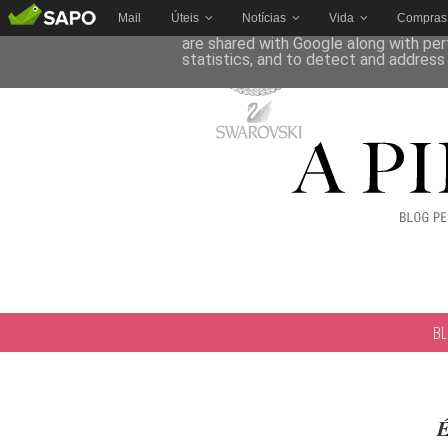
Mail
Úteis
Notícias
Vida
Compras
This site uses cookies from Google to 
are shared with Google along with per
statistics, and to detect and address
B
É