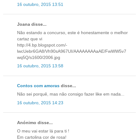
16 outubro, 2015 13:51
Joana disse...
Não estando a concurso, este é honestamente o melhor
cartaz que vi
http://4.bp.blogspot.com/-
lwcUebr6GA8/Vh90sA967UI/AAAAAAAAaAE/FwWW5v7
wq5Q/s1600/2006.jpg
16 outubro, 2015 13:58
Contos com amoras
disse...
Não sei porquê, mas não consigo fazer like em nada...
16 outubro, 2015 14:23
Anónimo disse...
O meu vai estar lá para ti !
Em cartolina cor de rosa!