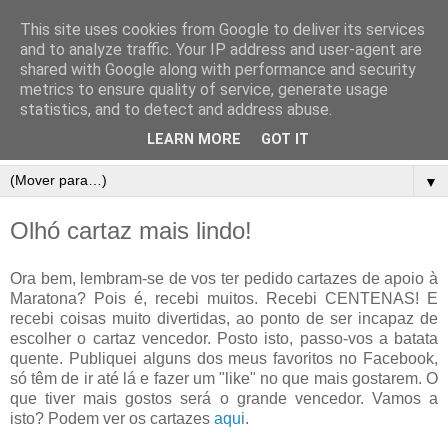
This site uses cookies from Google to deliver its services
and to analyze traffic. Your IP address and user-agent are
shared with Google along with performance and security
metrics to ensure quality of service, generate usage
statistics, and to detect and address abuse.
LEARN MORE
GOT IT
▼
Olhó cartaz mais lindo!
Ora bem, lembram-se de vos ter pedido cartazes de apoio à
Maratona? Pois é, recebi muitos. Recebi CENTENAS! E
recebi coisas muito divertidas, ao ponto de ser incapaz de
escolher o cartaz vencedor. Posto isto, passo-vos a batata
quente. Publiquei alguns dos meus favoritos no Facebook,
só têm de ir até lá e fazer um "like" no que mais gostarem. O
que tiver mais gostos será o grande vencedor. Vamos a
isto? Podem ver os cartazes
aqui
.