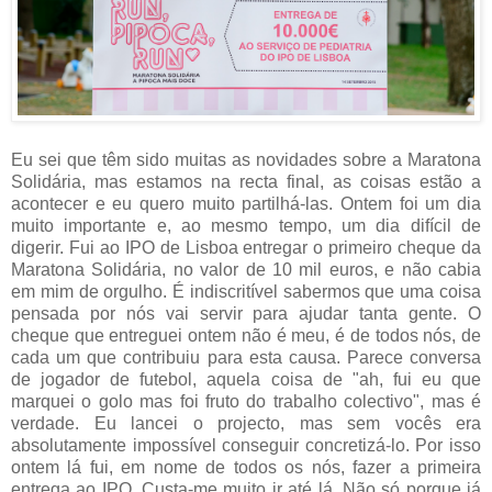
Eu sei que têm sido muitas as novidades sobre a Maratona
Solidária, mas estamos na recta final, as coisas estão a
acontecer e eu quero muito partilhá-las. Ontem foi um dia
muito importante e, ao mesmo tempo, um dia difícil de
digerir. Fui ao IPO de Lisboa entregar o primeiro cheque da
Maratona Solidária, no valor de 10 mil euros, e não cabia
em mim de orgulho. É indiscritível sabermos que uma coisa
pensada por nós vai servir para ajudar tanta gente. O
cheque que entreguei ontem não é meu, é de todos nós, de
cada um que contribuiu para esta causa. Parece conversa
de jogador de futebol, aquela coisa de "ah, fui eu que
marquei o golo mas foi fruto do trabalho colectivo", mas é
verdade. Eu lancei o projecto, mas sem vocês era
absolutamente impossível conseguir concretizá-lo. Por isso
ontem lá fui, em nome de todos os nós, fazer a primeira
entrega ao IPO. Custa-me muito ir até lá. Não só porque já