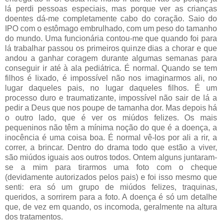
lá perdi pessoas especiais, mas porque ver as crianças
doentes dá-me completamente cabo do coração. Saio do
IPO com o estômago embrulhado, com um peso do tamanho
do mundo. Uma funcionária contou-me que quando foi para
lá trabalhar passou os primeiros quinze dias a chorar e que
andou a ganhar coragem durante algumas semanas para
conseguir ir até à ala pediátrica. É normal. Quando se tem
filhos é lixado, é impossível não nos imaginarmos ali, no
lugar daqueles pais, no lugar daqueles filhos. É um
processo duro e traumatizante, impossível não sair de lá a
pedir a Deus que nos poupe de tamanha dor. Mas depois há
o outro lado, que é ver os miúdos felizes. Os mais
pequeninos não têm a mínima noção do que é a doença, a
inocência é uma coisa boa. É normal vê-los por ali a rir, a
correr, a brincar. Dentro do drama todo que estão a viver,
são miúdos iguais aos outros todos. Ontem alguns juntaram-
se a mim para tirarmos uma foto com o cheque
(devidamente autorizados pelos pais) e foi isso mesmo que
senti: era só um grupo de miúdos felizes, traquinas,
queridos, a sorrirem para a foto. A doença é só um detalhe
que, de vez em quando, os incomoda, geralmente na altura
dos tratamentos.