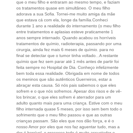
que o meu filho e entraram ao mesmo tempo, e faziam
os tratamentos quase em simultâneo. O meu filho
adorava a sua Sofia. Tornei-me muito amiga da mãe
que estava cá com ela, longe da família.Conheci
durante 1 ano a realidade do internamento (o meu filho
entre tratamentos e aplasias esteve praticamente 1
anos sempre internado. Quando acabou os horríveis
tratamentos de químio, radioterapia, passando por uma
cirurgia, ainda fez mais 6 meses de químio. para no
final se detectar que o tumor tinha voltado...A restante
químio que fez sem parar até 1 mês antes de partir foi
feita sempre no Hospital de Dia. Conheço infelizmente
bem toda essa realidade. Obrigada em nome de todos
os meninos que são autênticos Guerreiros, estar a
abraçar esta causa. Só nós pais sabemos o que eles
sofrem e o que nós sofremos. Apesar dos risos e de vê-
los brincar, o que eles sofrem é aterrador para um
adulto quanto mais para uma criança. Estive com o meu
filho internada quase 5 meses, por isso sem bem todo o
sofrimento que o meu filho passou e que as outras
crianças passam. São eles que nos dão força, e é o
nosso Amor por eles que nos faz aguentar tudo, mas a
dor é horrível, o processo todo é muito assustador e