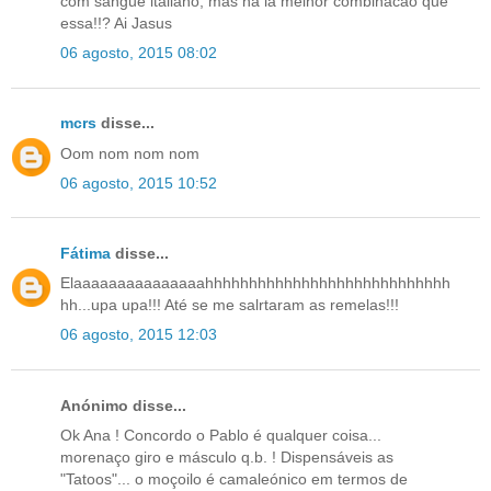
com sangue italiano, mas ha la melhor combinacao que
essa!!? Ai Jasus
06 agosto, 2015 08:02
mcrs
disse...
Oom nom nom nom
06 agosto, 2015 10:52
Fátima
disse...
Elaaaaaaaaaaaaaaahhhhhhhhhhhhhhhhhhhhhhhhhhhh
hh...upa upa!!! Até se me salrtaram as remelas!!!
06 agosto, 2015 12:03
Anónimo disse...
Ok Ana ! Concordo o Pablo é qualquer coisa...
morenaço giro e másculo q.b. ! Dispensáveis as
"Tatoos"... o moçoilo é camaleónico em termos de