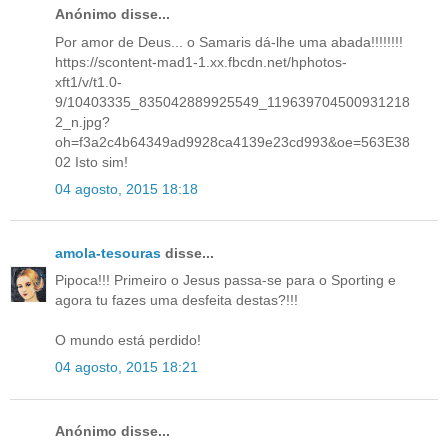
Anónimo disse...
Por amor de Deus... o Samaris dá-lhe uma abada!!!!!!!!
https://scontent-mad1-1.xx.fbcdn.net/hphotos-
xft1/v/t1.0-
9/10403335_835042889925549_119639704500931218
2_n.jpg?
oh=f3a2c4b64349ad9928ca4139e23cd993&oe=563E38
02 Isto sim!
04 agosto, 2015 18:18
amola-tesouras
disse...
Pipoca!!! Primeiro o Jesus passa-se para o Sporting e
agora tu fazes uma desfeita destas?!!!
O mundo está perdido!
04 agosto, 2015 18:21
Anónimo disse...