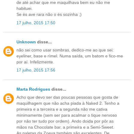
de até achar que me maquilhava bem eu não me
habituei.
Se és ave rara não o és sozinha ;)
17 julho, 2015 17:50
Unknown
disse...
não sei como usar sombras, dedico-me ao que sei:
eyeliner, base e rímel. Numa saída, um batom e fico-me
por aí. Infelizmente.
17 julho, 2015 17:56
Marta Rodrigues
disse...
Acho que devo ser das poucas pessoas que gosta de
maquilhagem que não acha piada à Naked 2. Tenho a
primeira e a terceira e a segunda não me cativa
minimamente (sem ser para acalmar o tique nervoso
por não ter tudo por ordem). Ando doida por pôr as
mãos na Chocolate bar, a primeira e a Semi-Sweet.
As paletas da Zoeva também são excelentes. De