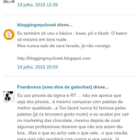
19 julho, 2015 12:39
bloggingmycloset
disse...
Eu também só uso o básico : base, pó e blush. O baton
só mesmo em tons nude.
Mas nunca saio de cara lavada, já não consigo.
http://bloggingmycloset.blogspot.com
19 julho, 2015 20:03
Framboesa (uma diva de galochas)
disse...
Eu uso pinceis da sigma e RT ... não me aprece que
seja dos pinceis...é mesmo comparar com paletas de
melhor qualidade...a Too faced nunca foi famosa pelas
paletas (já os bronzers gosto muito) e eu acabei por cair
no marketing das chocolate, mesmo depois de ouvir
algumas profissionais dizerem que não era assim tão
boa...Mas o que eu acho vale o que vale...o que resulta
para mim não resultará com outros e vice versa...já