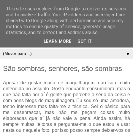
This site uses cookies from Google to deliver its services
and to analyze traffic. Your IP address and user-agent are
shared with Google along with performance and security
metrics to ensure quality of service, generate usage
statistics, and to detect and address abuse.
LEARN MORE
GOT IT
▼
São sombras, senhores, são sombras
Apesar de gostar muito de maquilhagem, não sou muito
entendida no assunto. Gosto enquanto consumidora, mas o
que não falta por aí é gente que percebe a sério da coisa e
com bons blogs de maquilhagem. Eu sou só uma amadora,
tenho interesse mas falta-me a técnica. Sei o básico para
me desenrascar, mas não me peçam coisas muito
elaboradas que aí já não vale a pena. Ainda assim, há
sempre muitas leitoras a perguntar-me o que estou a usar
nesta ou naquela foto, por isso posso sempre deixar-vos os