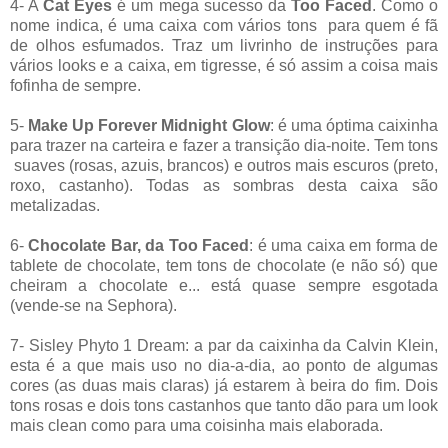
4- A
Cat Eyes
é um mega sucesso da
Too Faced
. Como o
nome indica, é uma caixa com vários tons para quem é fã
de olhos esfumados. Traz um livrinho de instruções para
vários looks e a caixa, em tigresse, é só assim a coisa mais
fofinha de sempre.
5-
Make Up Forever Midnight Glow
: é uma óptima caixinha
para trazer na carteira e fazer a transição dia-noite. Tem tons
suaves (rosas, azuis, brancos) e outros mais escuros (preto,
roxo, castanho). Todas as sombras desta caixa são
metalizadas.
6-
Chocolate Bar, da Too Faced
: é uma caixa em forma de
tablete de chocolate, tem tons de chocolate (e não só) que
cheiram a chocolate e... está quase sempre esgotada
(vende-se na Sephora).
7- Sisley Phyto 1 Dream: a par da caixinha da Calvin Klein,
esta é a que mais uso no dia-a-dia, ao ponto de algumas
cores (as duas mais claras) já estarem à beira do fim. Dois
tons rosas e dois tons castanhos que tanto dão para um look
mais clean como para uma coisinha mais elaborada.