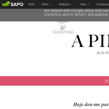
Mail
Úteis
Notícias
Vida
Compras
This site uses cookies from Google to 
are shared with Google along with per
statistics, and to detect and address
B
Hoje deu-me par