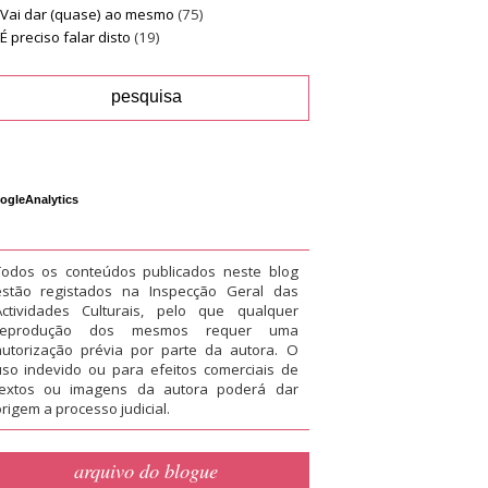
Vai dar (quase) ao mesmo
(75)
É preciso falar disto
(19)
ogleAnalytics
Todos os conteúdos publicados neste blog
estão registados na Inspecção Geral das
Actividades Culturais, pelo que qualquer
reprodução dos mesmos requer uma
autorização prévia por parte da autora. O
uso indevido ou para efeitos comerciais de
textos ou imagens da autora poderá dar
rigem a processo judicial.
arquivo do blogue