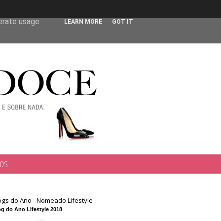
 user-agent
nerate usage
LEARN MORE
GOT IT
TOS
ogs do Ano - Nomeado Lifestyle
g do Ano Lifestyle 2018