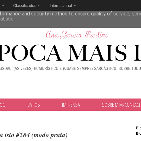
Classificados
Internacional
deliver its services and to analyze traffic. Your IP address and
formance and security metrics to ensure quality of service, ge
 abuse.
LOG
LIVROS
IMPRENSA
SOBRE MIM/CONTAC
Bl
a isto #284 (modo praia)
Blo