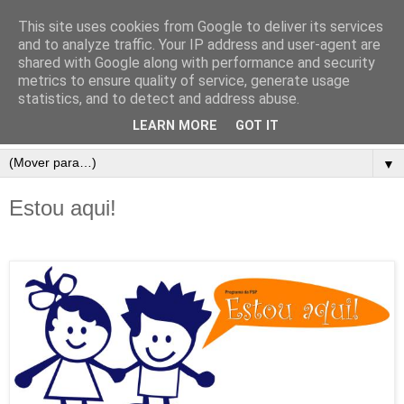
This site uses cookies from Google to deliver its services
and to analyze traffic. Your IP address and user-agent are
shared with Google along with performance and security
metrics to ensure quality of service, generate usage
statistics, and to detect and address abuse.
LEARN MORE
GOT IT
▼
Estou aqui!