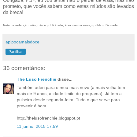
Obrigada, PSP, eu vou tentar não o perder de vista, mas não
prometo, que vocês sabem como estes miúdos são levados
da breca!
Nota de redacção: não, não é publicidade, é só mesmo serviço público. De nada.
apipocamaisdoce
Partilhar
36 comentários:
The Luso Frenchie
disse...
Também aderi para o meu mais novo (a mais velha tem
mais de 9 anos, a idade limite do programa). Já tem a
pulseira desde segunda-feira. Tudo o que serve para
prevenir é bom.
http://thelusofrenchie.blogspot.pt
11 junho, 2015 17:59