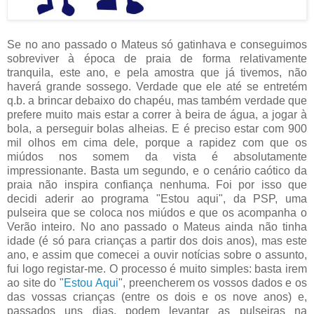
Se no ano passado o Mateus só gatinhava e conseguimos
sobreviver à época de praia de forma relativamente
tranquila, este ano, e pela amostra que já tivemos, não
haverá grande sossego. Verdade que ele até se entretém
q.b. a brincar debaixo do chapéu, mas também verdade que
prefere muito mais estar a correr à beira de água, a jogar à
bola, a perseguir bolas alheias. E é preciso estar com 900
mil olhos em cima dele, porque a rapidez com que os
miúdos nos somem da vista é absolutamente
impressionante. Basta um segundo, e o cenário caótico da
praia não inspira confiança nenhuma. Foi por isso que
decidi aderir ao programa "Estou aqui", da PSP, uma
pulseira que se coloca nos miúdos e que os acompanha o
Verão inteiro. No ano passado o Mateus ainda não tinha
idade (é só para crianças a partir dos dois anos), mas este
ano, e assim que comecei a ouvir notícias sobre o assunto,
fui logo registar-me. O processo é muito simples: basta irem
ao site do "
Estou Aqui
", preencherem os vossos dados e os
das vossas crianças (entre os dois e os nove anos) e,
passados uns dias, podem levantar as pulseiras na