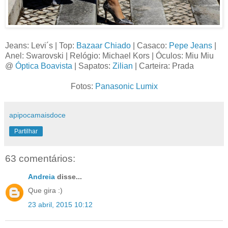
Jeans: Levi´s | Top:
Bazaar Chiado
| Casaco:
Pepe Jeans
|
Anel: Swarovski | Relógio: Michael Kors | Óculos: Miu Miu
@
Óptica Boavista
| Sapatos:
Zilian
| Carteira: Prada
Fotos:
Panasonic Lumix
apipocamaisdoce
Partilhar
63 comentários:
Andreia
disse...
Que gira :)
23 abril, 2015 10:12