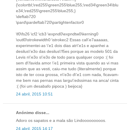
{\colortbl;\red255\green255\blue255;\red34\green34\blu
e34;\red255\green255\blue255;}
\deftab720
\pard\pardeftab720\partightenfactor0
\f0\fs26 \cf2 \cb3 \expnd0\expndtw0\kerning0
\outl0\strokewidth0 \strokec2 Essas cal\'e7aaaaas,
experimentei-as \'e1 dois dias atr\'e1s e apanhei a
desilus\'e3o das desilus\'f5es porque as modelo 501 da
Levis n\'e3o s\'e3o de todo para qualquer corpo :( foi
sem d\'favida amor \'e1 primeira vista quando as vi mas
assim que as vesti, caiu-me tudo (literalmente) porque
isto de ter coxa grossa, n\'e3o d\'e1 com nada, ficavam-
me bem nas pernas mas largu\'edssimas na anca/ cinta
:( (foi um desabafo pipoca ) beijoca}
24 abril, 2015 10:51
Anónimo disse...
Adoro os sapatos e a mala são Lindooooooooos.
24 abril, 2015 14:17