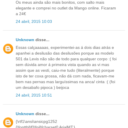
Os meus ainda são mais bonitos, com salto mais
elegante e comprei no outlet da Mango online. Ficaram
a 24€
24 abril, 2015 10:03
Unknown
disse...
Essas calçaaaaas, experimentei-as á dois dias atrás e
apanhei a desilusão das desilusões porque as modelo
501 da Levis não são de todo para qualquer corpo :( foi
sem dúvida amor á primeira vista quando as vi mas
assim que as vesti, caiu-me tudo (literalmente) porque
isto de ter coxa grossa, não dá com nada, ficavam-me
bem nas pernas mas larguíssimas na anca/ cinta :( (foi
um desabafo pipoca ) beijoca
24 abril, 2015 10:51
Unknown
disse...
{\rtf1\ansi\ansicpg1252
{\fonttbl\f0\fnil\fcharset0 ArialMT;}