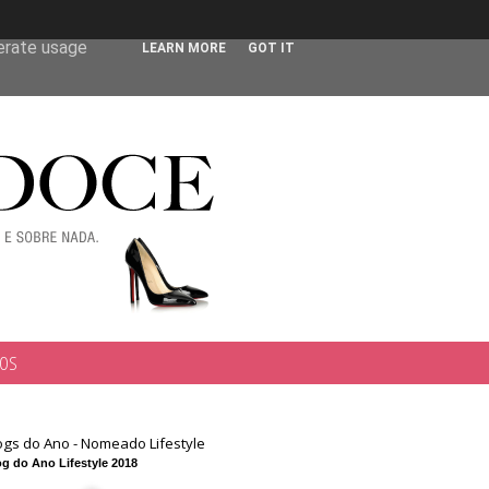
 user-agent
nerate usage
LEARN MORE
GOT IT
TOS
ogs do Ano - Nomeado Lifestyle
g do Ano Lifestyle 2018