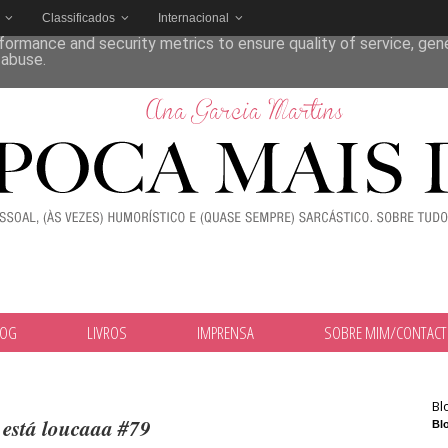
Classificados
Internacional
deliver its services and to analyze traffic. Your IP address and
formance and security metrics to ensure quality of service, ge
 abuse.
LOG
LIVROS
IMPRENSA
SOBRE MIM/CONTAC
Bl
 está loucaaa #79
Blo