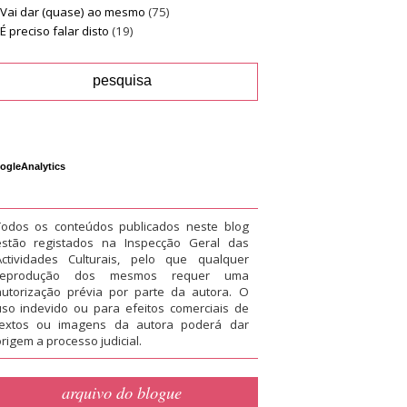
Vai dar (quase) ao mesmo
(75)
É preciso falar disto
(19)
ogleAnalytics
Todos os conteúdos publicados neste blog
estão registados na Inspecção Geral das
Actividades Culturais, pelo que qualquer
reprodução dos mesmos requer uma
autorização prévia por parte da autora. O
uso indevido ou para efeitos comerciais de
textos ou imagens da autora poderá dar
rigem a processo judicial.
arquivo do blogue