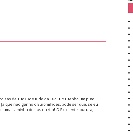
coisas da Tuc Tuc e tudo da Tuc Tuc! E tenho um puto
;) Já que não ganho o Euromilhões, pode ser que, se eu
he uma caminha destas na rifa! :D Excelente loucura,