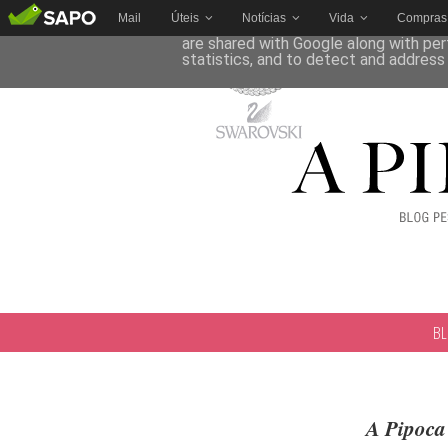
Mail
Úteis
Notícias
Vida
Compras
This site uses cookies from Google to 
are shared with Google along with per
statistics, and to detect and address
B
A Pipoca