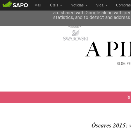
Mail
Úteis
Notícias
Vida
Compras
This site uses cookies from Google to 
are shared with Google along with per
statistics, and to detect and address
B
Óscares 2015: 