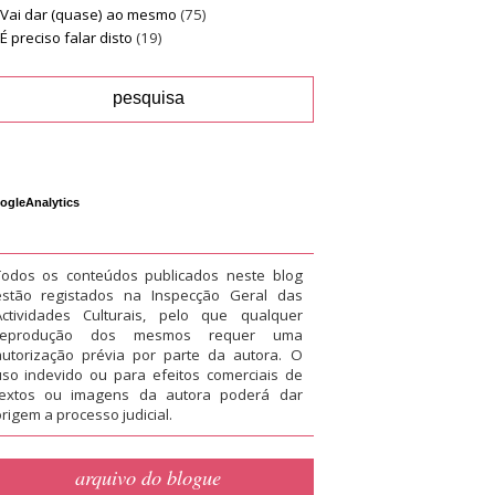
Vai dar (quase) ao mesmo
(75)
É preciso falar disto
(19)
ogleAnalytics
Todos os conteúdos publicados neste blog
estão registados na Inspecção Geral das
Actividades Culturais, pelo que qualquer
reprodução dos mesmos requer uma
autorização prévia por parte da autora. O
uso indevido ou para efeitos comerciais de
textos ou imagens da autora poderá dar
rigem a processo judicial.
arquivo do blogue