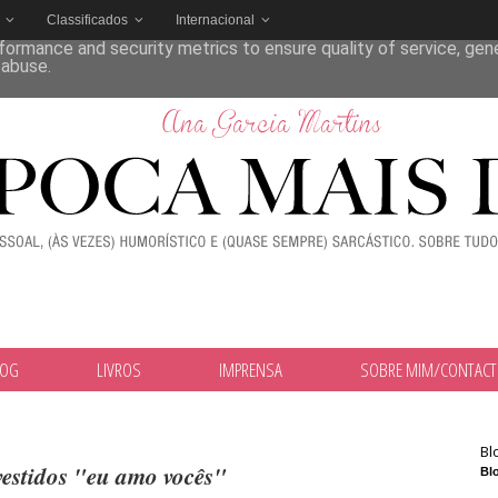
Classificados
Internacional
deliver its services and to analyze traffic. Your IP address and
formance and security metrics to ensure quality of service, ge
 abuse.
LOG
LIVROS
IMPRENSA
SOBRE MIM/CONTAC
Bl
vestidos "eu amo vocês"
Blo