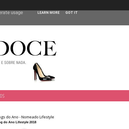
 user-agent
nerate usage
LEARN MORE
GOT IT
TOS
ogs do Ano - Nomeado Lifestyle
g do Ano Lifestyle 2018