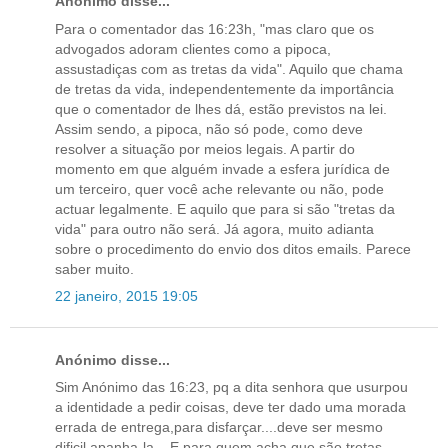
Anónimo disse...
Para o comentador das 16:23h, "mas claro que os
advogados adoram clientes como a pipoca,
assustadiças com as tretas da vida". Aquilo que chama
de tretas da vida, independentemente da importância
que o comentador de lhes dá, estão previstos na lei.
Assim sendo, a pipoca, não só pode, como deve
resolver a situação por meios legais. A partir do
momento em que alguém invade a esfera jurídica de
um terceiro, quer você ache relevante ou não, pode
actuar legalmente. E aquilo que para si são "tretas da
vida" para outro não será. Já agora, muito adianta
sobre o procedimento do envio dos ditos emails. Parece
saber muito.
22 janeiro, 2015 19:05
Anónimo disse...
Sim Anónimo das 16:23, pq a dita senhora que usurpou
a identidade a pedir coisas, deve ter dado uma morada
errada de entrega,para disfarçar....deve ser mesmo
dificil apanha-la....E para quem acha que são tretas,