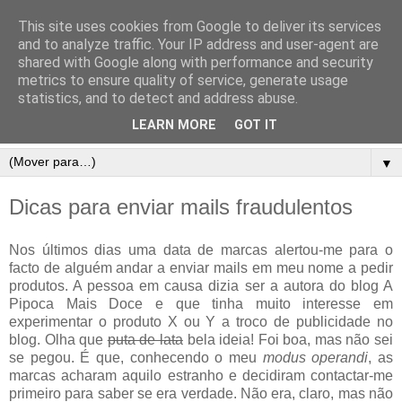
This site uses cookies from Google to deliver its services
and to analyze traffic. Your IP address and user-agent are
shared with Google along with performance and security
metrics to ensure quality of service, generate usage
statistics, and to detect and address abuse.
LEARN MORE
GOT IT
▼
Dicas para enviar mails fraudulentos
Nos últimos dias uma data de marcas alertou-me para o
facto de alguém andar a enviar mails em meu nome a pedir
produtos. A pessoa em causa dizia ser a autora do blog A
Pipoca Mais Doce e que tinha muito interesse em
experimentar o produto X ou Y a troco de publicidade no
blog. Olha que
puta de lata
bela ideia! Foi boa, mas não sei
se pegou. É que, conhecendo o meu
modus operandi
, as
marcas acharam aquilo estranho e decidiram contactar-me
primeiro para saber se era verdade. Não era, claro, mas não