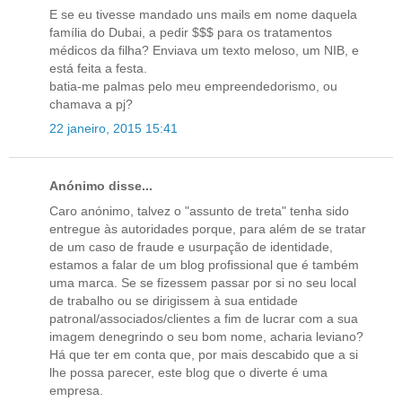
E se eu tivesse mandado uns mails em nome daquela
família do Dubai, a pedir $$$ para os tratamentos
médicos da filha? Enviava um texto meloso, um NIB, e
está feita a festa.
batia-me palmas pelo meu empreendedorismo, ou
chamava a pj?
22 janeiro, 2015 15:41
Anónimo disse...
Caro anónimo, talvez o "assunto de treta" tenha sido
entregue às autoridades porque, para além de se tratar
de um caso de fraude e usurpação de identidade,
estamos a falar de um blog profissional que é também
uma marca. Se se fizessem passar por si no seu local
de trabalho ou se dirigissem à sua entidade
patronal/associados/clientes a fim de lucrar com a sua
imagem denegrindo o seu bom nome, acharia leviano?
Há que ter em conta que, por mais descabido que a si
lhe possa parecer, este blog que o diverte é uma
empresa.