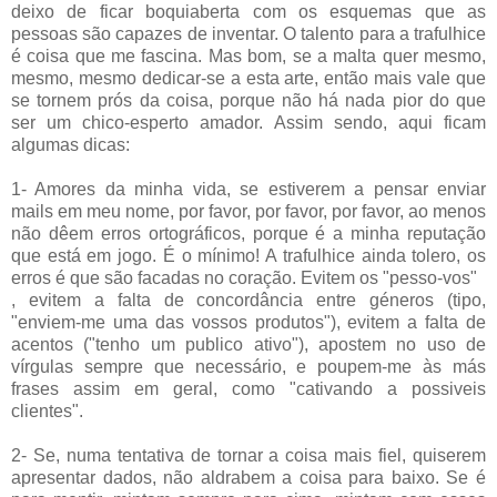
deixo de ficar boquiaberta com os esquemas que as
pessoas são capazes de inventar. O talento para a trafulhice
é coisa que me fascina. Mas bom, se a malta quer mesmo,
mesmo, mesmo dedicar-se a esta arte, então mais vale que
se tornem prós da coisa, porque não há nada pior do que
ser um chico-esperto amador. Assim sendo, aqui ficam
algumas dicas:
1- Amores da minha vida, se estiverem a pensar enviar
mails em meu nome, por favor, por favor, por favor, ao menos
não dêem erros ortográficos, porque é a minha reputação
que está em jogo. É o mínimo! A trafulhice ainda tolero, os
erros é que são facadas no coração. Evitem os "pesso-vos"
, evitem a falta de concordância entre géneros (tipo,
"enviem-me uma das vossos produtos"), evitem a falta de
acentos ("tenho um publico ativo"), apostem no uso de
vírgulas sempre que necessário, e poupem-me às más
frases assim em geral, como "cativando a possiveis
clientes".
2- Se, numa tentativa de tornar a coisa mais fiel, quiserem
apresentar dados, não aldrabem a coisa para baixo. Se é