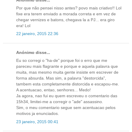
Por que não pensei nisso antes? povo mais criativo!! Lol
fixe era terem enviado a morada correta e em vez de
chegar vernizes e batons, chegava la a PJ... era giro
era! Lol
22 janeiro, 2015 22:36
Anónimo disse...
Eu so corregi o "ha-de" porque foi o erro que me
pareceu mais flagrante e porque e aquela palavra que
muita, mas mesmo muita gente insiste em escrever de
forma absurda. Mas sim, a palavra "destorcida",
tambem esta completamente distorcida e escapou-me.
A acentuacao, entao, senhores... Medo!
Ja agora, nao fui eu quem escreveu o comentario das
15h34, limitei-me a corregir o "ade" assassino.
Sim, o meu comentario segue sem acentuacao pelos
motivos ja enunciados.
23 janeiro, 2015 00:41