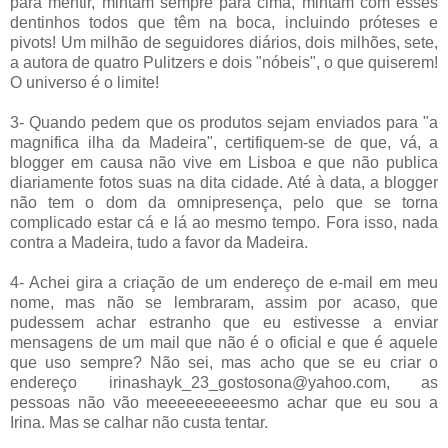
para mentir, mintam sempre para cima, mintam com esses
dentinhos todos que têm na boca, incluindo próteses e
pivots! Um milhão de seguidores diários, dois milhões, sete,
a autora de quatro Pulitzers e dois "nóbeis", o que quiserem!
O universo é o limite!
3- Quando pedem que os produtos sejam enviados para "a
magnifica ilha da Madeira", certifiquem-se de que, vá, a
blogger em causa não vive em Lisboa e que não publica
diariamente fotos suas na dita cidade. Até à data, a blogger
não tem o dom da omnipresença, pelo que se torna
complicado estar cá e lá ao mesmo tempo. Fora isso, nada
contra a Madeira, tudo a favor da Madeira.
4- Achei gira a criação de um endereço de e-mail em meu
nome, mas não se lembraram, assim por acaso, que
pudessem achar estranho que eu estivesse a enviar
mensagens de um mail que não é o oficial e que é aquele
que uso sempre? Não sei, mas acho que se eu criar o
endereço irinashayk_23_gostosona@yahoo.com, as
pessoas não vão meeeeeeeeeesmo achar que eu sou a
Irina. Mas se calhar não custa tentar.