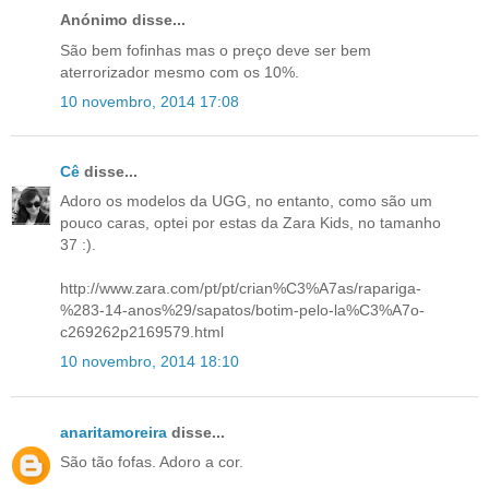
Anónimo disse...
São bem fofinhas mas o preço deve ser bem
aterrorizador mesmo com os 10%.
10 novembro, 2014 17:08
Cê
disse...
Adoro os modelos da UGG, no entanto, como são um
pouco caras, optei por estas da Zara Kids, no tamanho
37 :).
http://www.zara.com/pt/pt/crian%C3%A7as/rapariga-
%283-14-anos%29/sapatos/botim-pelo-la%C3%A7o-
c269262p2169579.html
10 novembro, 2014 18:10
anaritamoreira
disse...
São tão fofas. Adoro a cor.