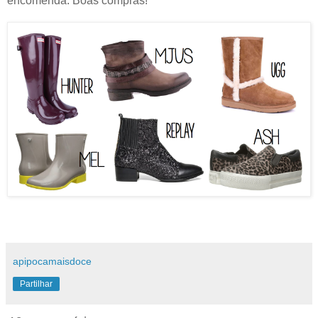
encomenda. Boas compras!
apipocamaisdoce
Partilhar