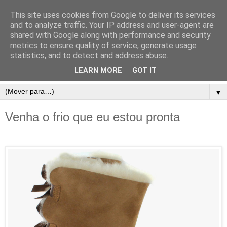
This site uses cookies from Google to deliver its services
and to analyze traffic. Your IP address and user-agent are
shared with Google along with performance and security
metrics to ensure quality of service, generate usage
statistics, and to detect and address abuse.
LEARN MORE
GOT IT
▼
Venha o frio que eu estou pronta