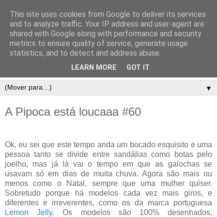
This site uses cookies from Google to deliver its services
and to analyze traffic. Your IP address and user-agent are
shared with Google along with performance and security
metrics to ensure quality of service, generate usage
statistics, and to detect and address abuse.
LEARN MORE
GOT IT
▼
A Pipoca está loucaaa #60
Ok, eu sei que este tempo anda um bocado esquisito e uma
pessoa tanto se divide entre sandálias como botas pelo
joelho, mas já lá vai o tempo em que as galochas se
usavam só em dias de muita chuva. Agora são mais ou
menos como o Natal, sempre que uma mulher quiser.
Sobretudo porque há modelos cada vez mais giros, e
diferentes e irreverentes, como os da marca portuguesa
Lemon Jelly
. Os modelos são 100% desenhados,