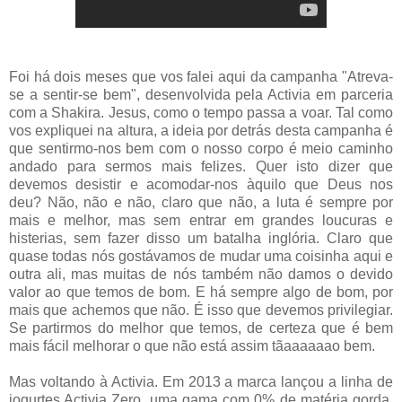
Foi há dois meses que vos falei aqui da campanha "Atreva-
se a sentir-se bem", desenvolvida pela Activia em parceria
com a Shakira. Jesus, como o tempo passa a voar. Tal como
vos expliquei na altura, a ideia por detrás desta campanha é
que sentirmo-nos bem com o nosso corpo é meio caminho
andado para sermos mais felizes. Quer isto dizer que
devemos desistir e acomodar-nos àquilo que Deus nos
deu? Não, não e não, claro que não, a luta é sempre por
mais e melhor, mas sem entrar em grandes loucuras e
histerias, sem fazer disso um batalha inglória. Claro que
quase todas nós gostávamos de mudar uma coisinha aqui e
outra ali, mas muitas de nós também não damos o devido
valor ao que temos de bom. E há sempre algo de bom, por
mais que achemos que não. É isso que devemos privilegiar.
Se partirmos do melhor que temos, de certeza que é bem
mais fácil melhorar o que não está assim tãaaaaaao bem.
Mas voltando à Activia. Em 2013 a marca lançou a linha de
iogurtes Activia Zero, uma gama com 0% de matéria gorda,