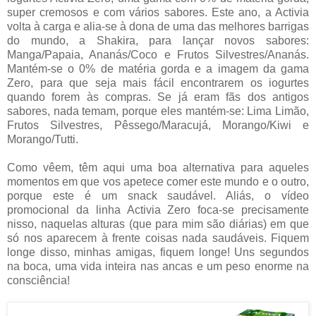
super cremosos e com vários sabores. Este ano, a Activia
volta à carga e alia-se à dona de uma das melhores barrigas
do mundo, a Shakira, para lançar novos sabores:
Manga/Papaia, Ananás/Coco e Frutos Silvestres/Ananás.
Mantém-se o 0% de matéria gorda e a imagem da gama
Zero, para que seja mais fácil encontrarem os iogurtes
quando forem às compras. Se já eram fãs dos antigos
sabores, nada temam, porque eles mantém-se: Lima Limão,
Frutos Silvestres, Pêssego/Maracujá, Morango/Kiwi e
Morango/Tutti.
Como vêem, têm aqui uma boa alternativa para aqueles
momentos em que vos apetece comer este mundo e o outro,
porque este é um snack saudável. Aliás, o vídeo
promocional da linha Activia Zero foca-se precisamente
nisso, naquelas alturas (que para mim são diárias) em que
só nos aparecem à frente coisas nada saudáveis. Fiquem
longe disso, minhas amigas, fiquem longe! Uns segundos
na boca, uma vida inteira nas ancas e um peso enorme na
consciência!