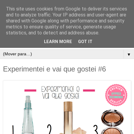
This site uses cookies from Google to deliver its services
and to analyze traffic. Your IP address and user-agent are
shared with Google along with performance and security
metrics to ensure quality of service, generate usage
statistics, and to detect and address abuse.
LEARN MORE
GOT IT
▼
Experimentei e vai que gostei #6