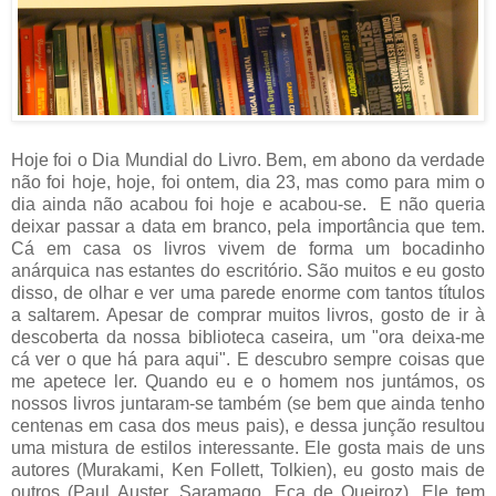
Hoje foi o Dia Mundial do Livro. Bem, em abono da verdade
não foi hoje, hoje, foi ontem, dia 23, mas como para mim o
dia ainda não acabou foi hoje e acabou-se. E não queria
deixar passar a data em branco, pela importância que tem.
Cá em casa os livros vivem de forma um bocadinho
anárquica nas estantes do escritório. São muitos e eu gosto
disso, de olhar e ver uma parede enorme com tantos títulos
a saltarem. Apesar de comprar muitos livros, gosto de ir à
descoberta da nossa biblioteca caseira, um "ora deixa-me
cá ver o que há para aqui". E descubro sempre coisas que
me apetece ler. Quando eu e o homem nos juntámos, os
nossos livros juntaram-se também (se bem que ainda tenho
centenas em casa dos meus pais), e dessa junção resultou
uma mistura de estilos interessante. Ele gosta mais de uns
autores (Murakami, Ken Follett, Tolkien), eu gosto mais de
outros (Paul Auster, Saramago, Eça de Queiroz). Ele tem