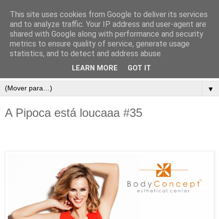
This site uses cookies from Google to deliver its services
and to analyze traffic. Your IP address and user-agent are
shared with Google along with performance and security
metrics to ensure quality of service, generate usage
statistics, and to detect and address abuse.
LEARN MORE
GOT IT
▼
A Pipoca está loucaaa #35