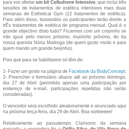
para vos ofertar
um kit Celludrene Intensive
, que inclui três
sessões de tratamentos de estética intensivos mais duas
semanas de Esthetical Gym (12 tratamentos de estética).
Para além disso, tooooodos os participantes terão direito a
trÊs tratamentos de estética de programa mensal. Qual é o
grande objectivo disto tudo? Ficarmos com um corpinho se
não igual pelo menos próximo, muiiiiiiito próximo, do da
nossa querida Núria Madruga (de quem gosto muito e para
quem mando um grande beijinho).
Pois que para se habilitarem só têm de:
1- Fazer um gosto na página de
Facebook da BodyConcept
;
2- Preencher o formulário abaixo até ao próximo domingo,
dia 27 de Abril (permitida apenas uma participação por
endereço de e-mail, participações repetidas não serão
consideradas).
O vencedor será escolhido aleatoriamente e anunciado aqui
na próxima terça-feira, dia 29 de Abril. Boa sorteeeee!
Relativamente ao passatempo Clarisonic da semana
passada, a vencedora foi a
Odília Silva, de Vila Nova de