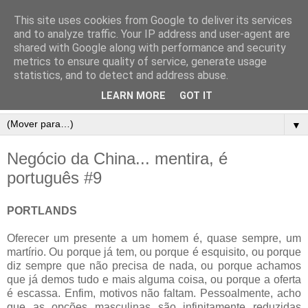
This site uses cookies from Google to deliver its services
and to analyze traffic. Your IP address and user-agent are
shared with Google along with performance and security
metrics to ensure quality of service, generate usage
statistics, and to detect and address abuse.
LEARN MORE
GOT IT
▼
Negócio da China... mentira, é
português #9
PORTLANDS
Oferecer um presente a um homem é, quase sempre, um
martírio. Ou porque já tem, ou porque é esquisito, ou porque
diz sempre que não precisa de nada, ou porque achamos
que já demos tudo e mais alguma coisa, ou porque a oferta
é escassa. Enfim, motivos não faltam. Pessoalmente, acho
que as opções masculinas são infinitamente reduzidas