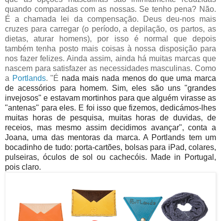
quando comparadas com as nossas. Se tenho pena? Não.
É a chamada lei da compensação. Deus deu-nos mais
cruzes para carregar (o período, a depilação, os partos, as
dietas, aturar homens), por isso é normal que depois
também tenha posto mais coisas à nossa disposição para
nos fazer felizes. Ainda assim, ainda há muitas marcas que
nascem para satisfazer as necessidades masculinas. Como
a
Portlands
.
"É
nada mais nada menos do que uma marca
de acessórios para homem. Sim, eles são uns "grandes
invejosos" e estavam mortinhos para que alguém virasse as
"antenas" para eles. E foi isso que fizemos, dedicámos-lhes
muitas horas de pesquisa, muitas horas de duvidas, de
receios, mas mesmo assim decidimos avançar", conta a
Joana, uma das mentoras da marca. A Portlands tem um
bocadinho de tudo: porta-cartões, bolsas para iPad, colares,
pulseiras, óculos de sol ou cachecóis. Made in Portugal,
pois claro.