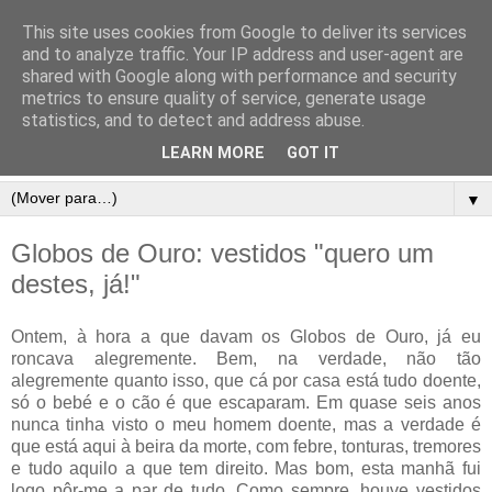
This site uses cookies from Google to deliver its services
and to analyze traffic. Your IP address and user-agent are
shared with Google along with performance and security
metrics to ensure quality of service, generate usage
statistics, and to detect and address abuse.
LEARN MORE
GOT IT
▼
Globos de Ouro: vestidos "quero um
destes, já!"
Ontem, à hora a que davam os Globos de Ouro, já eu
roncava alegremente. Bem, na verdade, não tão
alegremente quanto isso, que cá por casa está tudo doente,
só o bebé e o cão é que escaparam. Em quase seis anos
nunca tinha visto o meu homem doente, mas a verdade é
que está aqui à beira da morte, com febre, tonturas, tremores
e tudo aquilo a que tem direito. Mas bom, esta manhã fui
logo pôr-me a par de tudo. Como sempre, houve vestidos