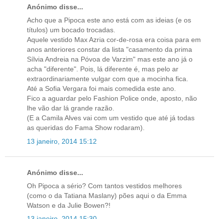
Anónimo disse...
Acho que a Pipoca este ano está com as ideias (e os
títulos) um bocado trocadas.
Aquele vestido Max Azria cor-de-rosa era coisa para em
anos anteriores constar da lista "casamento da prima
Sílvia Andreia na Póvoa de Varzim" mas este ano já o
acha "diferente". Pois, lá diferente é, mas pelo ar
extraordinariamente vulgar com que a mocinha fica.
Até a Sofia Vergara foi mais comedida este ano.
Fico a aguardar pelo Fashion Police onde, aposto, não
lhe vão dar lá grande razão.
(E a Camila Alves vai com um vestido que até já todas
as queridas do Fama Show rodaram).
13 janeiro, 2014 15:12
Anónimo disse...
Oh Pipoca a sério? Com tantos vestidos melhores
(como o da Tatiana Maslany) pões aqui o da Emma
Watson e da Julie Bowen?!
13 janeiro, 2014 15:30