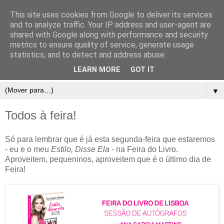
This site uses cookies from Google to deliver its services
and to analyze traffic. Your IP address and user-agent are
shared with Google along with performance and security
metrics to ensure quality of service, generate usage
statistics, and to detect and address abuse.
LEARN MORE
GOT IT
▼
Todos à feira!
Só para lembrar que é já esta segunda-feira que estaremos
- eu e o meu
Estilo, Disse Ela
- na Feira do Livro.
Aproveitem, pequeninos, aproveitem que é o último dia de
Feira!