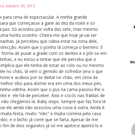
ira, outubro 30, 2012
i para cima de espectacular. A minha grande
para que começasse a ganir às dez da noite e só
a paz. Só acordou por volta das sete, mas mesmo
uma horita sozinho. Cheira-me que hoje já vai ser
 manhas. Já percebeu que odeia estar na zona dele,
otecção. Assim que o ponho lá começa o berreiro. E
 forma de puxar a grade com os dentes e e pôr-se em
tinhas, e eu estou a tentar que ele perceba que o
Blo
 implica que ele tenha de estar ao colo ou no mesmo
 ele no chão, lá vem o gemido de sofredor (era o que
gnorei e acabou por se deitar no chão, em cima da
melhor sítio para dormir era em cima dos meus pés,
minha vidinha. Assim que o pus na cama passou-lhe o
nte e ele há-de perceber. Xixis e cocós nas fraldas de
a não chegámos lá. Baby steps. Sempre que faz fora lá
ue ele ainda não associou uma coisa à outra. Ainda é
muita festa, muito "não" e muita correria pela casa.
or, e o bicho já corre que se farta. Apesar de me
o fim de dois segundos já só me apetece apertá-lo e