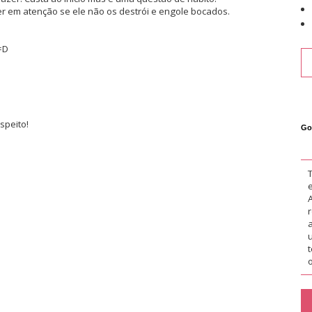
r em atenção se ele não os destrói e engole bocados.
=D
speito!
Go
o