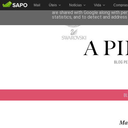
Mail
Úteis
Notícias
Vida
Compras
This site uses cookies from Google to 
are shared with Google along with per
statistics, and to detect and address
B
Man