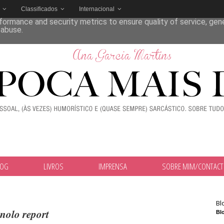
Classificados
Internacional
deliver its services and to analyze traffic. Your IP address and
formance and security metrics to ensure quality of service, ge
 abuse.
LOG
LIVROS
IMPRENSA
SOBRE MIM/CONTAC
Bl
olo report
Blo