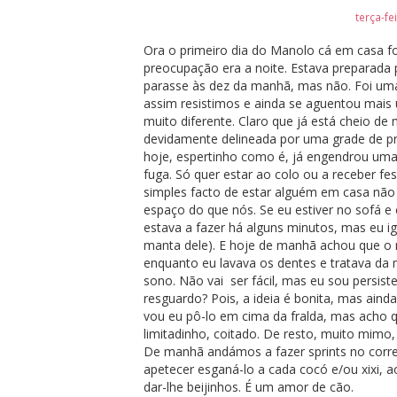
terça-fe
Ora o primeiro dia do Manolo cá em casa fo
preocupação era a noite. Estava preparada 
parasse às dez da manhã, mas não. Foi um
assim resistimos e ainda se aguentou mais 
muito diferente. Claro que já está cheio de
devidamente delineada por uma grade de pr
hoje, espertinho como é, já engendrou uma
fuga. Só quer estar ao colo ou a receber fes
simples facto de estar alguém em casa não
espaço do que nós. Se eu estiver no sofá e
estava a fazer há alguns minutos, mas eu i
manta dele). E hoje de manhã achou que o 
enquanto eu lavava os dentes e tratava da 
sono. Não vai ser fácil, mas eu sou persiste
resguardo? Pois, a ideia é bonita, mas aind
vou eu pô-lo em cima da fralda, mas acho q
limitadinho, coitado. De resto, muito mimo, 
De manhã andámos a fazer sprints no corred
apetecer esganá-lo a cada cocó e/ou xixi, a
dar-lhe beijinhos. É um amor de cão.