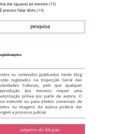
Vai dar (quase) ao mesmo
(75)
É preciso falar disto
(19)
ogleAnalytics
Todos os conteúdos publicados neste blog
estão registados na Inspecção Geral das
Actividades Culturais, pelo que qualquer
reprodução dos mesmos requer uma
autorização prévia por parte da autora. O
uso indevido ou para efeitos comerciais de
textos ou imagens da autora poderá dar
rigem a processo judicial.
arquivo do blogue