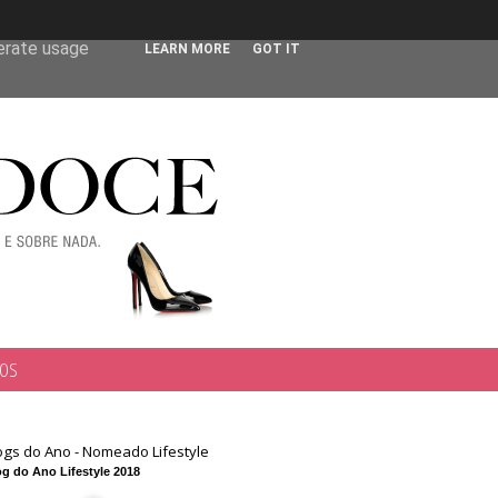
 user-agent
nerate usage
LEARN MORE
GOT IT
TOS
ogs do Ano - Nomeado Lifestyle
g do Ano Lifestyle 2018