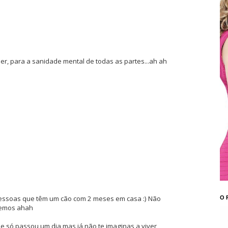
r, para a sanidade mental de todas as partes...ah ah
 pessoas que têm um cão com 2 meses em casa :) Não
O 
demos ahah
ue só passou um dia mas já não te imaginas a viver