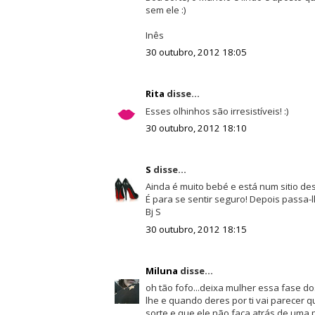
sem ele :)
Inês
30 outubro, 2012 18:05
Rita
disse...
Esses olhinhos são irresistíveis! :)
30 outubro, 2012 18:10
S
disse...
Ainda é muito bebé e está num sitio de
É para se sentir seguro! Depois passa-lh
Bj S
30 outubro, 2012 18:15
Miluna
disse...
oh tão fofo...deixa mulher essa fase do
lhe e quando deres por ti vai parecer 
sorte e que ele não faça atrás de uma p