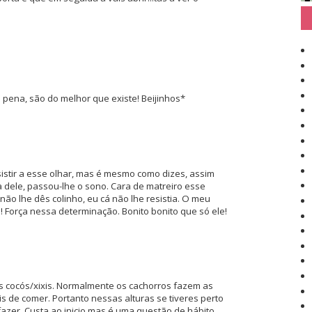
 pena, são do melhor que existe! Beijinhos*
esistir a esse olhar, mas é mesmo como dizes, assim
a dele, passou-lhe o sono. Cara de matreiro esse
ão lhe dês colinho, eu cá não lhe resistia. O meu
 Força nessa determinação. Bonito bonito que só ele!
s cocós/xixis. Normalmente os cachorros fazem as
de comer. Portanto nessas alturas se tiveres perto
fazer. Custa ao inicio mas é uma questão de hábito.