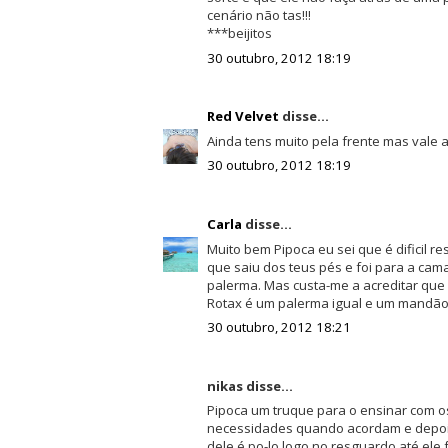
cenário não tas!!!
***beijitos
30 outubro, 2012 18:19
Red Velvet
disse...
Ainda tens muito pela frente mas vale a
30 outubro, 2012 18:19
Carla
disse...
Muito bem Pipoca eu sei que é dificil r
que saiu dos teus pés e foi para a cam
palerma. Mas custa-me a acreditar que n
Rotax é um palerma igual e um mandão!
30 outubro, 2012 18:21
nikas disse...
Pipoca um truque para o ensinar com o
necessidades quando acordam e depois 
dele é po-lo logo no resguardo até ele 