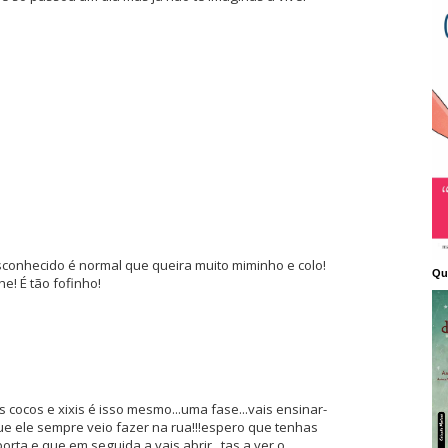
sconhecido é normal que queira muito miminho e colo!
Qu
e! É tão fofinho!
s cocos e xixis é isso mesmo...uma fase...vais ensinar-
que ele sempre veio fazer na rua!!!espero que tenhas
orta e que em seguida a vais abrir...tas a ver o