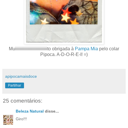
Muiiiiiiiiiiiiiiiiiiiiiiiiiiiito obrigada à
Pampa Mia
pelo colar
Pipoca. A-D-O-R-E-I! =)
apipocamaisdoce
Partilhar
25 comentários:
Beleza Natural
disse...
Giro!!!