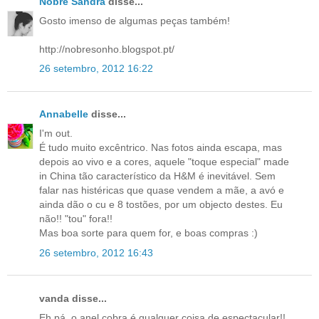
Nobre Sandra
disse...
Gosto imenso de algumas peças também!
http://nobresonho.blogspot.pt/
26 setembro, 2012 16:22
Annabelle
disse...
I'm out.
É tudo muito excêntrico. Nas fotos ainda escapa, mas
depois ao vivo e a cores, aquele "toque especial" made
in China tão característico da H&M é inevitável. Sem
falar nas histéricas que quase vendem a mãe, a avó e
ainda dão o cu e 8 tostões, por um objecto destes. Eu
não!! "tou" fora!!
Mas boa sorte para quem for, e boas compras :)
26 setembro, 2012 16:43
vanda disse...
Eh pá, o anel cobra é qualquer coisa de espectacular!!