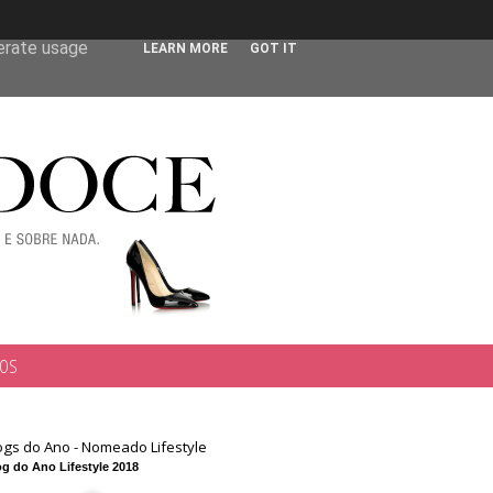
 user-agent
nerate usage
LEARN MORE
GOT IT
TOS
ogs do Ano - Nomeado Lifestyle
g do Ano Lifestyle 2018