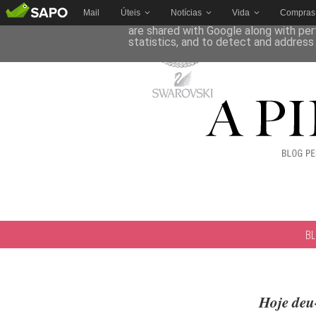
Mail
Úteis
Notícias
Vida
Compras
This site uses cookies from Google to 
are shared with Google along with per
statistics, and to detect and address
B
Hoje deu