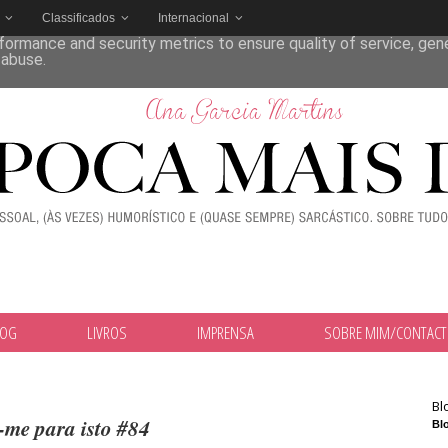
Classificados
Internacional
deliver its services and to analyze traffic. Your IP address and
formance and security metrics to ensure quality of service, ge
 abuse.
LOG
LIVROS
IMPRENSA
SOBRE MIM/CONTAC
Bl
-me para isto #84
Blo