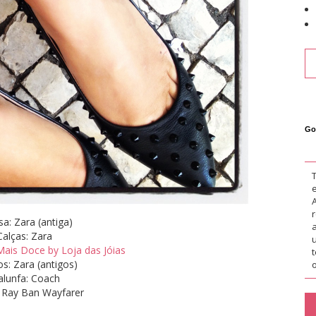
Go
a: Zara (antiga)
Calças: Zara
Mais Doce by Loja das Jóias
s: Zara (antigos)
o
lunfa: Coach
 Ray Ban Wayfarer