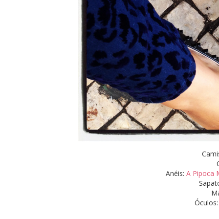
Camis
Anéis:
A Pipoca 
Sapato
Ma
Óculos: