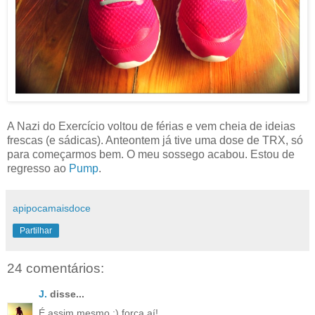
A Nazi do Exercício voltou de férias e vem cheia de ideias
frescas (e sádicas). Anteontem já tive uma dose de TRX, só
para começarmos bem. O meu sossego acabou. Estou de
regresso ao
Pump
.
apipocamaisdoce
Partilhar
24 comentários:
J.
disse...
É assim mesmo ;) força aí!