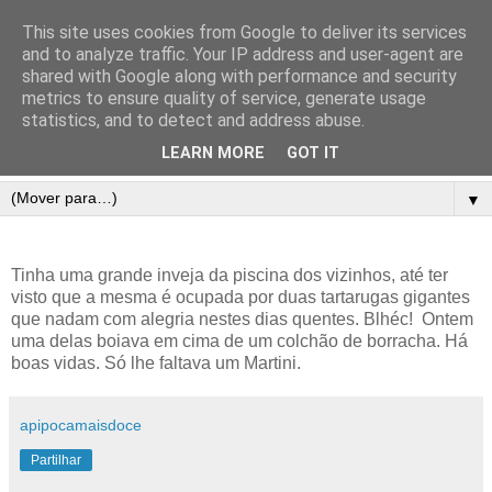
This site uses cookies from Google to deliver its services
and to analyze traffic. Your IP address and user-agent are
shared with Google along with performance and security
metrics to ensure quality of service, generate usage
statistics, and to detect and address abuse.
LEARN MORE
GOT IT
▼
Tinha uma grande inveja da piscina dos vizinhos, até ter
visto que a mesma é ocupada por duas tartarugas gigantes
que nadam com alegria nestes dias quentes. Blhéc! Ontem
uma delas boiava em cima de um colchão de borracha. Há
boas vidas. Só lhe faltava um Martini.
apipocamaisdoce
Partilhar