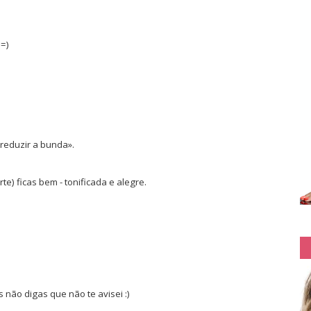
=)
«reduzir a bunda».
te) ficas bem - tonificada e alegre.
is não digas que não te avisei :)