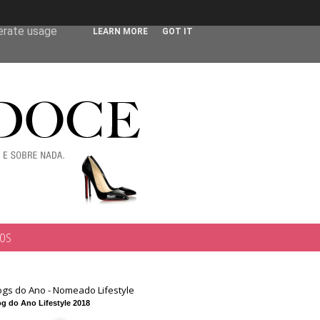
 user-agent
nerate usage
LEARN MORE
GOT IT
TOS
ogs do Ano - Nomeado Lifestyle
g do Ano Lifestyle 2018