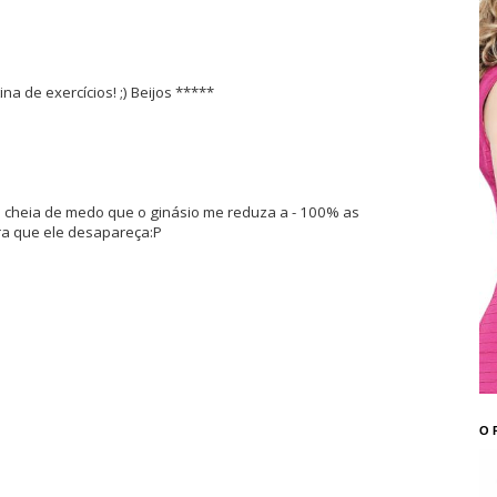
a de exercícios! ;) Beijos *****
u cheia de medo que o ginásio me reduza a - 100% as
ra que ele desapareça:P
O 