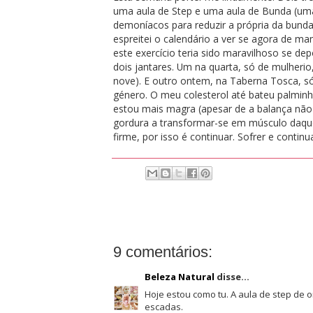
uma aula de Step e uma aula de Bunda (uma
demoníacos para reduzir a própria da bund
espreitei o calendário a ver se agora de m
este exercício teria sido maravilhoso se 
dois jantares. Um na quarta, só de mulheri
nove). E outro ontem, na Taberna Tosca, só
género. O meu colesterol até bateu palminha
estou mais magra (apesar de a balança não 
gordura a transformar-se em músculo daq
firme, por isso é continuar. Sofrer e continua
9 comentários:
Beleza Natural
disse...
Hoje estou como tu. A aula de step de 
escadas.