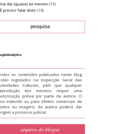
Vai dar (quase) ao mesmo
(75)
É preciso falar disto
(19)
ogleAnalytics
Todos os conteúdos publicados neste blog
estão registados na Inspecção Geral das
Actividades Culturais, pelo que qualquer
reprodução dos mesmos requer uma
autorização prévia por parte da autora. O
uso indevido ou para efeitos comerciais de
textos ou imagens da autora poderá dar
rigem a processo judicial.
arquivo do blogue