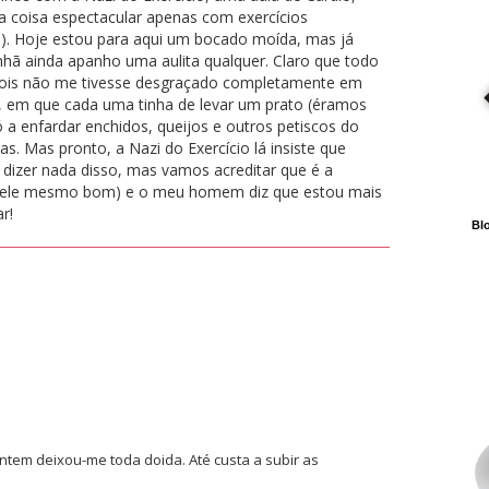
 coisa espectacular apenas com exercícios
a). Hoje estou para aqui um bocado moída, mas já
anhã ainda apanho uma aulita qualquer. Claro que todo
depois não me tivesse desgraçado completamente em
o, em que cada uma tinha de levar um prato (éramos
 a enfardar enchidos, queijos e outros petiscos do
s. Mas pronto, a Nazi do Exercício lá insiste que
dizer nada disso, mas vamos acreditar que é a
uele mesmo bom) e o meu homem diz que estou mais
r!
Blo
ontem deixou-me toda doida. Até custa a subir as