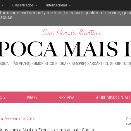
Classificados
Internacional
deliver its services and to analyze traffic. Your IP address and
formance and security metrics to ensure quality of service, ge
 abuse.
LOG
LIVROS
IMPRENSA
SOBRE MIM/CONTAC
Bl
ra, fevereiro 10, 2012
Blo
inos com a Nazi do Exercício, uma aula de Cardio,