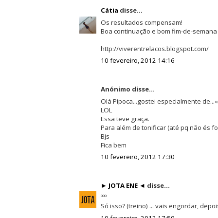
Cátia
disse...
Os resultados compensam!
Boa continuação e bom fim-de-semana 
http://viverentrelacos.blogspot.com/
10 fevereiro, 2012 14:16
Anónimo disse...
Olá Pipoca...gostei especialmente de...
LOL
Essa teve graça.
Para além de tonificar (até pq não és for
Bjs
Fica bem
10 fevereiro, 2012 17:30
► JOTA ENE ◄
disse...
ººº
Só isso? (treino) ... vais engordar, depo
10 fevereiro, 2012 17:50