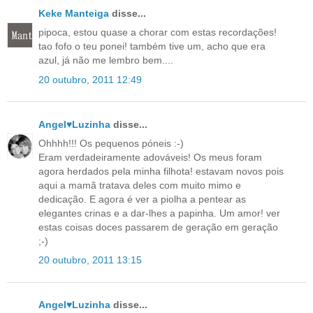
Keke Manteiga
disse...
pipoca, estou quase a chorar com estas recordações!
tao fofo o teu ponei! também tive um, acho que era
azul, já não me lembro bem....
20 outubro, 2011 12:49
Angel♥Luzinha
disse...
Ohhhh!!! Os pequenos póneis :-)
Eram verdadeiramente adováveis! Os meus foram
agora herdados pela minha filhota! estavam novos pois
aqui a mamã tratava deles com muito mimo e
dedicação. E agora é ver a piolha a pentear as
elegantes crinas e a dar-lhes a papinha. Um amor! ver
estas coisas doces passarem de geração em geração
;-)
20 outubro, 2011 13:15
Angel♥Luzinha
disse...