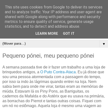
This site uses cookies from Google to deliver its services
and to analyze traffic. Your IP address and user-agent are
shared with Google along with performance and security
metrics to ensure quality of service, generate usage
statistics, and to detect and address abuse.
LEARN MORE
GOT IT
▼
Pequeno pónei, meu pequeno pónei
A semana passada tive de ir fazer um trabalho a uma loja de
brinquedos antigos, a
O Puto Contra-Ataca
. Eu já disse que
sou uma pessoa atormentada com a passagem do tempo,
por isso ia indo às lágrimas quando entrei na loja. Nem
sabia bem para onde me virar, tantas eram as memórias de
miúda. Estavam lá os Piny Pons, as Barriguitas, os
cadernos da Mafalda e do Astérix que eu usava na primária,
as borrachas do Pierrot e tantas outras coisas. Fiquei com
um nó no estômago. Aquela loja é mesmo uma viagem ao