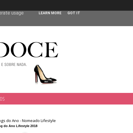
 user-agent
nerate usage
LEARN MORE
GOT IT
TOS
ogs do Ano - Nomeado Lifestyle
g do Ano Lifestyle 2018