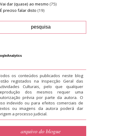
Vai dar (quase) ao mesmo
(75)
É preciso falar disto
(19)
ogleAnalytics
Todos os conteúdos publicados neste blog
estão registados na Inspecção Geral das
Actividades Culturais, pelo que qualquer
reprodução dos mesmos requer uma
autorização prévia por parte da autora. O
uso indevido ou para efeitos comerciais de
textos ou imagens da autora poderá dar
rigem a processo judicial.
arquivo do blogue