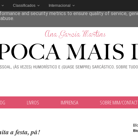
Classificados
Internacional
deliver its services and to analyze traffic. Your IP address and
formance and security metrics to ensure quality of service, ge
 abuse.
LOG
LIVROS
IMPRENSA
SOBRE MIM/CONTAC
Bl
ita a festa, pá!
Blo