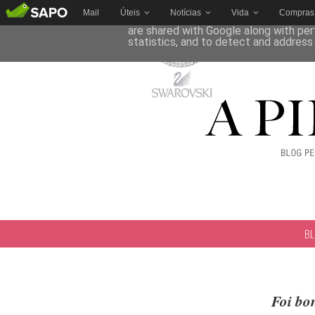
Mail
Úteis
Notícias
Vida
Compras
This site uses cookies from Google to 
are shared with Google along with per
statistics, and to detect and address
B
Foi bon