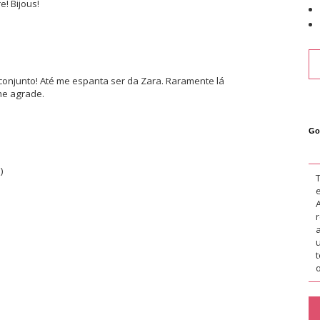
e! Bijous!
 conjunto! Até me espanta ser da Zara. Raramente lá
me agrade.
Go
)
o