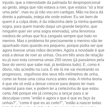
injusto, que a intensidade da palmada foi desproporcional
ao gesto, alega que não estava a roer, que estava "só a tirar
uma pele", mas eu já não vou em cantigas. Mão na boca dá
direito a palmada, esteja ele onde estiver. Eu sei bem de
quem é a culpa disto, é da mãezinha dele (a minha querida
sogra, para quem mando daqui um grande beijinho, que
ninguém quer ver uma sogra enervada), uma fervorosa
roedora de unhas que fica zangada sempre que bato no
menino. Mas o problema foi precisamente o menino não ter
apanhado mais quando era pequeno, porque podia ser que
agora tivesse umas mãos decentes. Agora a novidade é que
está a deixar de roer as unhas. Ora em três anos de relação
eu já ouvi esta conversa umas 200 vezes (já passámos pela
fase do verniz que sabe mal, já tentámos tudo). E, como é
óbvio, não acredito na cura. E ele lá me vai mostrando os
progressos, orgulhoso dos seus três milímetros de unha,
como se fosse uma coisa nunca antes vista. A minha teoria
é que ele só está a deixar crescer para depois ter mais
material para roer, e podem ter a certezinha de que estou
certa. Até porque ele já começou a lançar para o ar
desculpas como "então e agora o que é que eu faço às
unhas?", "como é que eu as corto?", "estão a nascer todas