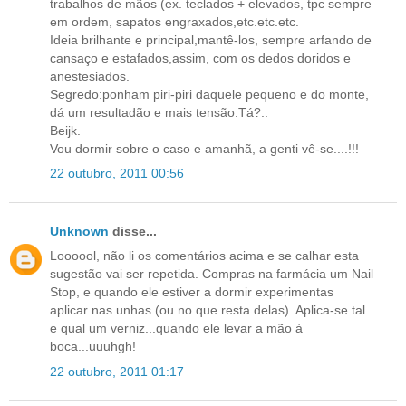
trabalhos de mãos (ex. teclados + elevados, tpc sempre
em ordem, sapatos engraxados,etc.etc.etc.
Ideia brilhante e principal,mantê-los, sempre arfando de
cansaço e estafados,assim, com os dedos doridos e
anestesiados.
Segredo:ponham piri-piri daquele pequeno e do monte,
dá um resultadão e mais tensão.Tá?..
Beijk.
Vou dormir sobre o caso e amanhã, a genti vê-se....!!!
22 outubro, 2011 00:56
Unknown
disse...
Loooool, não li os comentários acima e se calhar esta
sugestão vai ser repetida. Compras na farmácia um Nail
Stop, e quando ele estiver a dormir experimentas
aplicar nas unhas (ou no que resta delas). Aplica-se tal
e qual um verniz...quando ele levar a mão à
boca...uuuhgh!
22 outubro, 2011 01:17