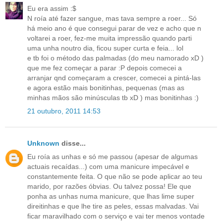
Eu era assim :$
N roía até fazer sangue, mas tava sempre a roer... Só
há meio ano é que consegui parar de vez e acho que n
voltarei a roer, fez-me muita impressão quando parti
uma unha noutro dia, ficou super curta e feia... lol
e tb foi o método das palmadas (do meu namorado xD )
que me fez começar a parar :P depois comecei a
arranjar qnd começaram a crescer, comecei a pintá-las
e agora estão mais bonitinhas, pequenas (mas as
minhas mãos são minúsculas tb xD ) mas bonitinhas :)
21 outubro, 2011 14:53
Unknown
disse...
Eu roía as unhas e só me passou (apesar de algumas
actuais recaídas...) com uma manicure impecável e
constantemente feita. O que não se pode aplicar ao teu
marido, por razões óbvias. Ou talvez possa! Ele que
ponha as unhas numa manicure, que lhas lime super
direitinhas e que lhe tire as peles, essas malvadas. Vai
ficar maravilhado com o serviço e vai ter menos vontade