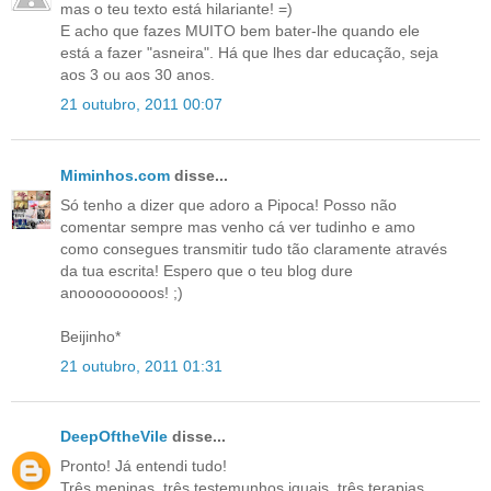
mas o teu texto está hilariante! =)
E acho que fazes MUITO bem bater-lhe quando ele
está a fazer "asneira". Há que lhes dar educação, seja
aos 3 ou aos 30 anos.
21 outubro, 2011 00:07
Miminhos.com
disse...
Só tenho a dizer que adoro a Pipoca! Posso não
comentar sempre mas venho cá ver tudinho e amo
como consegues transmitir tudo tão claramente através
da tua escrita! Espero que o teu blog dure
anooooooooos! ;)
Beijinho*
21 outubro, 2011 01:31
DeepOftheVile
disse...
Pronto! Já entendi tudo!
Três meninas, três testemunhos iguais, três terapias