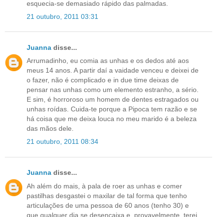
esquecia-se demasiado rápido das palmadas.
21 outubro, 2011 03:31
Juanna
disse...
Arrumadinho, eu comia as unhas e os dedos até aos
meus 14 anos. A partir daí a vaidade venceu e deixei de
o fazer, não é complicado e in due time deixas de
pensar nas unhas como um elemento estranho, a sério.
E sim, é horroroso um homem de dentes estragados ou
unhas roídas. Cuida-te porque a Pipoca tem razão e se
há coisa que me deixa louca no meu marido é a beleza
das mãos dele.
21 outubro, 2011 08:34
Juanna
disse...
Ah além do mais, à pala de roer as unhas e comer
pastilhas desgastei o maxilar de tal forma que tenho
articulações de uma pessoa de 60 anos (tenho 30) e
que qualquer dia se desencaixa e, provavelmente, terei