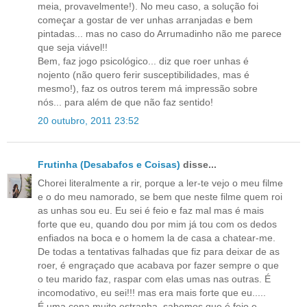
meia, provavelmente!). No meu caso, a solução foi
começar a gostar de ver unhas arranjadas e bem
pintadas... mas no caso do Arrumadinho não me parece
que seja viável!!
Bem, faz jogo psicológico... diz que roer unhas é
nojento (não quero ferir susceptibilidades, mas é
mesmo!), faz os outros terem má impressão sobre
nós... para além de que não faz sentido!
20 outubro, 2011 23:52
Frutinha (Desabafos e Coisas)
disse...
Chorei literalmente a rir, porque a ler-te vejo o meu filme
e o do meu namorado, se bem que neste filme quem roi
as unhas sou eu. Eu sei é feio e faz mal mas é mais
forte que eu, quando dou por mim já tou com os dedos
enfiados na boca e o homem la de casa a chatear-me.
De todas a tentativas falhadas que fiz para deixar de as
roer, é engraçado que acabava por fazer sempre o que
o teu marido faz, raspar com elas umas nas outras. É
incomodativo, eu sei!!! mas era mais forte que eu.....
É uma cena muito estranha, sabemos que é feio e