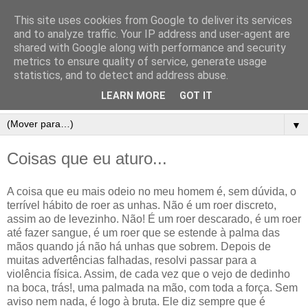
This site uses cookies from Google to deliver its services
and to analyze traffic. Your IP address and user-agent are
shared with Google along with performance and security
metrics to ensure quality of service, generate usage
statistics, and to detect and address abuse.
LEARN MORE
GOT IT
▼
Coisas que eu aturo...
A coisa que eu mais odeio no meu homem é, sem dúvida, o
terrível hábito de roer as unhas. Não é um roer discreto,
assim ao de levezinho. Não! É um roer descarado, é um roer
até fazer sangue, é um roer que se estende à palma das
mãos quando já não há unhas que sobrem. Depois de
muitas advertências falhadas, resolvi passar para a
violência física. Assim, de cada vez que o vejo de dedinho
na boca, trás!, uma palmada na mão, com toda a força. Sem
aviso nem nada, é logo à bruta. Ele diz sempre que é