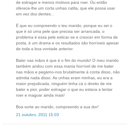
de estragar e menos motivos para roer. Ou então
oferece-lhe um corta unhas catita, que ele possa usar
em vez dos dentes...
É que eu compreendo o teu marido, porque eu sei o
que é só uma pele que precisa ser arrancada, o
problema é essa pele esticar-se e crescer em forma de
posta, é um drama e os resultados são horríveis apesar
de toda a boa vontade anterior.
Bater nas mãos é que é o fim do mundo! O meu marido
também andou com essa mania horrível de me bater
nas mãos e pegámo-nos brutalmente à conta disso, não
admitia nada disso. As unhas eram minhas, eu era a
maior prejudicada, ninguém tinha cá o direito de me
bater e pior, poder estragar o que eu estava a tentar
roer e magoar ainda mais!
Boa sorte ao marido, compreendo a sua dor!
21 outubro, 2011 15:03