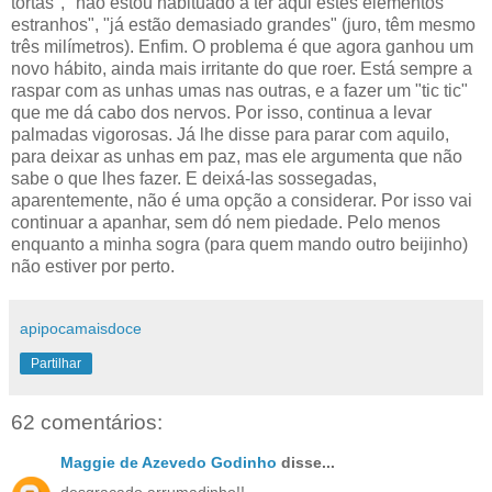
tortas", "não estou habituado a ter aqui estes elementos
estranhos", "já estão demasiado grandes" (juro, têm mesmo
três milímetros). Enfim. O problema é que agora ganhou um
novo hábito, ainda mais irritante do que roer. Está sempre a
raspar com as unhas umas nas outras, e a fazer um "tic tic"
que me dá cabo dos nervos. Por isso, continua a levar
palmadas vigorosas. Já lhe disse para parar com aquilo,
para deixar as unhas em paz, mas ele argumenta que não
sabe o que lhes fazer. E deixá-las sossegadas,
aparentemente, não é uma opção a considerar. Por isso vai
continuar a apanhar, sem dó nem piedade. Pelo menos
enquanto a minha sogra (para quem mando outro beijinho)
não estiver por perto.
apipocamaisdoce
Partilhar
62 comentários:
Maggie de Azevedo Godinho
disse...
desgraçado arrumadinho!!