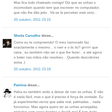
Mas fica todo chateado comigo! Diz que as unhas o
incomodam quando tem que escrever no computador,
que não lhe dão jeito.. Vá-se lá perceber este vicio...
20 outubro, 2011 23:15
Sheila Carvalho
disse...
Como eu te compreendo! O meu namorado faz
exactamente o mesmo... o roer e o tic tic!! grrrrrr que
raiva.. eu também não sei o que lhe fazer... e até agora
o bater nas mãos não resolveu... Quando descobrires
avisa ;)
20 outubro, 2011 23:18
Patrícia
disse...
Haha eu também ando a deixar de roer as unhas. E não
é nada fácil, mas o que é preciso é força de vontade. Eu
já experimentei verniz que sabe mal, palmadas... nada
funcionou. Mas agora quero ter as unhas arranjadas,
pintadas com cores bonitas e decidi-me! E tem dado