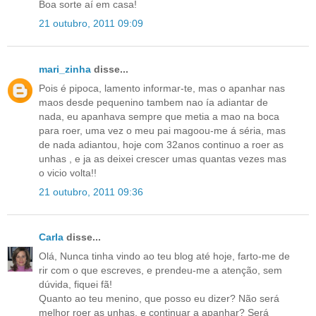
Boa sorte aí em casa!
21 outubro, 2011 09:09
mari_zinha
disse...
Pois é pipoca, lamento informar-te, mas o apanhar nas
maos desde pequenino tambem nao ía adiantar de
nada, eu apanhava sempre que metia a mao na boca
para roer, uma vez o meu pai magoou-me á séria, mas
de nada adiantou, hoje com 32anos continuo a roer as
unhas , e ja as deixei crescer umas quantas vezes mas
o vicio volta!!
21 outubro, 2011 09:36
Carla
disse...
Olá, Nunca tinha vindo ao teu blog até hoje, farto-me de
rir com o que escreves, e prendeu-me a atenção, sem
dúvida, fiquei fã!
Quanto ao teu menino, que posso eu dizer? Não será
melhor roer as unhas, e continuar a apanhar? Será