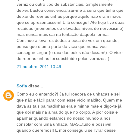
verniz ou outro tipo de substâncias. Simplesmente
deixei, bastou consciencializar-me a sério que tinha que
deixar de roer as unhas porque aquilo não eram mãos
que se apresentassem! E lá consegui! Até hoje tive duas
recaídas (momentos de elevados níveis de nervosismo)
mas nunca mais caí na tentação daquela forma.
Continuo a levar os dedos à boca de vez em quando,
penso que é uma parte do vício que nunca vou
conseguir largar (o raio das peles não deixam!). O vício
de roer as unhas foi substituído pelos vernizes :)
21 outubro, 2011 10:49
Sofia
disse...
Como eu o entendo?! Já fui roedora de unhacas e sei
que não é fácil parar com esse vício maldito. Quem me
dava as tais palmadinhas era a minha mãe e digo-te já
que doi mais na alma do que no corpo. A pior coisa é
apanhar quando estamos no nosso mundo a nos
consolar com uma unhaca. MAS...tudo é possível
quando queremos!! E moi conseguiu se livrar desse