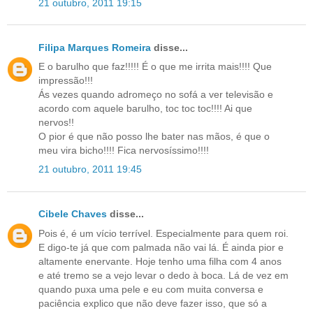
21 outubro, 2011 19:15
Filipa Marques Romeira
disse...
E o barulho que faz!!!!! É o que me irrita mais!!!! Que
impressão!!!
Ás vezes quando adromeço no sofá a ver televisão e
acordo com aquele barulho, toc toc toc!!!! Ai que
nervos!!
O pior é que não posso lhe bater nas mãos, é que o
meu vira bicho!!!! Fica nervosíssimo!!!!
21 outubro, 2011 19:45
Cibele Chaves
disse...
Pois é, é um vício terrível. Especialmente para quem roi.
E digo-te já que com palmada não vai lá. É ainda pior e
altamente enervante. Hoje tenho uma filha com 4 anos
e até tremo se a vejo levar o dedo à boca. Lá de vez em
quando puxa uma pele e eu com muita conversa e
paciência explico que não deve fazer isso, que só a