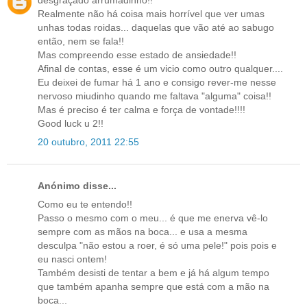
Realmente não há coisa mais horrível que ver umas
unhas todas roidas... daquelas que vão até ao sabugo
então, nem se fala!!
Mas compreendo esse estado de ansiedade!!
Afinal de contas, esse é um vicio como outro qualquer....
Eu deixei de fumar há 1 ano e consigo rever-me nesse
nervoso miudinho quando me faltava "alguma" coisa!!
Mas é preciso é ter calma e força de vontade!!!!
Good luck u 2!!
20 outubro, 2011 22:55
Anónimo disse...
Como eu te entendo!!
Passo o mesmo com o meu... é que me enerva vê-lo
sempre com as mãos na boca... e usa a mesma
desculpa "não estou a roer, é só uma pele!" pois pois e
eu nasci ontem!
Também desisti de tentar a bem e já há algum tempo
que também apanha sempre que está com a mão na
boca...