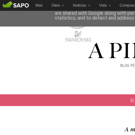
Mail
Úteis
Notícias
Vida
Compras
This site uses cookies from Google to 
are shared with Google along with per
statistics, and to detect and address
B
A m