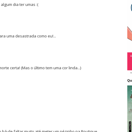
 algum dia ter umas :(
para uma desastrada como eu!...
rte certa! (Mas o último tem uma cor linda...)
Qu
 há-de faltar muito até meter um pézinho na Boutique