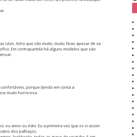
ar.
 as Litas. Acho que são muito, muito feias apesar de se
ifico. Em contrapartida há alguns modelos que são
ensar.
confortáveis, porque (tendo em conta a
ce muito horrorosa.
: ou amor ou ódio. Eu a primeira vez que os vi assim
patos dos palhaços.
oggers, lookbooks, todas as gurus do youtube. E em