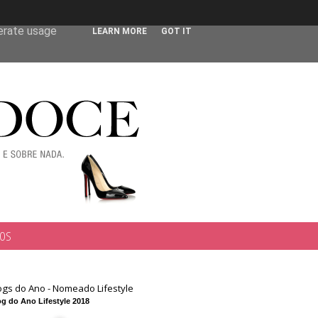
 user-agent
nerate usage
LEARN MORE
GOT IT
TOS
ogs do Ano - Nomeado Lifestyle
g do Ano Lifestyle 2018