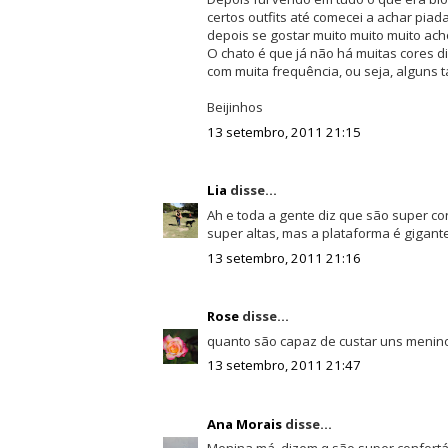
certos outfits até comecei a achar piad
depois se gostar muito muito muito acho
O chato é que já não há muitas cores d
com muita frequência, ou seja, alguns
Beijinhos
13 setembro, 2011 21:15
Lia
disse...
Ah e toda a gente diz que são super co
super altas, mas a plataforma é gigant
13 setembro, 2011 21:16
Rose
disse...
quanto são capaz de custar uns menin
13 setembro, 2011 21:47
Ana Morais
disse...