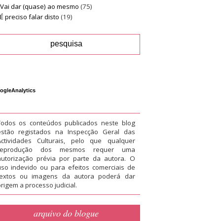
Vai dar (quase) ao mesmo
(75)
É preciso falar disto
(19)
ogleAnalytics
Todos os conteúdos publicados neste blog
estão registados na Inspecção Geral das
Actividades Culturais, pelo que qualquer
reprodução dos mesmos requer uma
autorização prévia por parte da autora. O
uso indevido ou para efeitos comerciais de
textos ou imagens da autora poderá dar
rigem a processo judicial.
arquivo do blogue