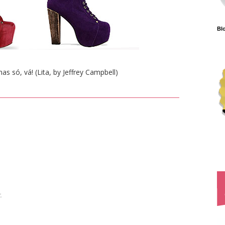
Blo
s só, vá! (Lita, by Jeffrey Campbell)
.