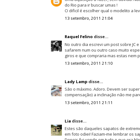
do Rio para ir buscar umas !
O dificil é escolher qual o modelito a lev
13 setembro, 2011 21:04
Raquel Felino
disse...
No outro dia escrevi um post sobre JC e
safarem num ou outro caso muito espec
giros e que compraria mas estas nem p
13 setembro, 2011 21:10
Lady Lamp
disse...
São o máximo. Adoro. Devem ser super 
compensação) a inclinação não me pare
13 setembro, 2011 21:11
Lia
disse...
Estes são daqueles sapatos de extremos
em foto odiei! Faziam-me lembrar os sa
Depois fui vendo em tudo o que era bl