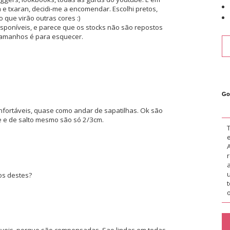
a e txaran, decidi-me a encomendar. Escolhi pretos,
 que virão outras cores :)
isponíveis, e parece que os stocks não são repostos
 tamanhos é para esquecer.
Go
nfortáveis, quase como andar de sapatilhas. Ok são
e e de salto mesmo são só 2/3cm.
os destes?
o