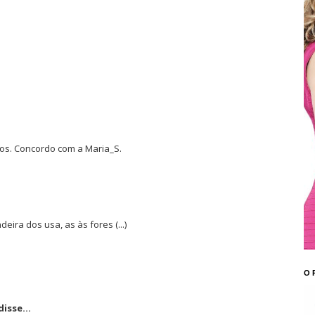
os. Concordo com a Maria_S.
ira dos usa, as às fores (...)
O 
isse...