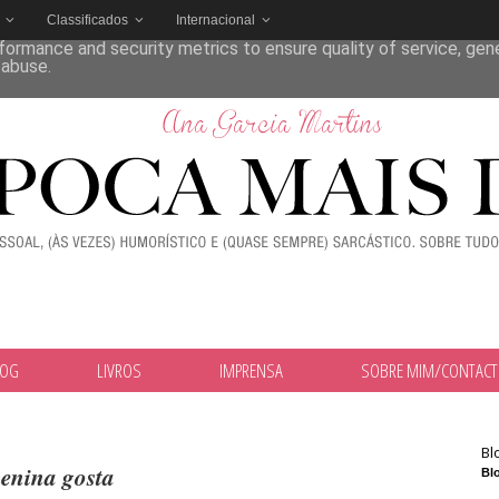
Classificados
Internacional
deliver its services and to analyze traffic. Your IP address and
formance and security metrics to ensure quality of service, ge
 abuse.
LOG
LIVROS
IMPRENSA
SOBRE MIM/CONTAC
Bl
enina gosta
Blo