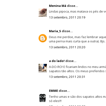
Menina Má
disse...
Lindas pipoca, mas matava os pés de vez
13 setembro, 2011 20:19
Maria_S
disse...
Deus me perdoe, mas faz lembrar aquel
uma perna mais curta que a outra). Bjs.
13 setembro, 2011 20:20
a do lado!
disse...
A-DO-RO! E ficariam lindos no meu arm
sapatos tão altos. Os meus preferidos 
13 setembro, 2011 20:31
EMME
disse...
Tenho umas e são dos sapatos altos mais co
só eles!!!