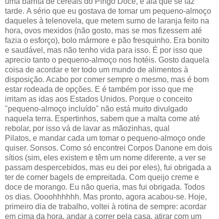
uma barrita de cereais do Pingo Doce, e ala que se faz
tarde. A sério que eu gostava de tomar um pequeno-almoço
daqueles à telenovela, que metem sumo de laranja feito na
hora, ovos mexidos (não gosto, mas se mos fizessem até
fazia o esforço), bolo mármore e pão fresquinho. Era bonito
e saudável, mas não tenho vida para isso. É por isso que
aprecio tanto o pequeno-almoço nos hotéis. Gosto daquela
coisa de acordar e ter todo um mundo de alimentos à
disposição. Acabo por comer sempre o mesmo, mas é bom
estar rodeada de opções. E é também por isso que me
irritam as idas aos Estados Unidos. Porque o conceito
"pequeno-almoço incluído" não está muito divulgado
naquela terra. Espertinhos, sabem que a malta come até
rebolar, por isso vá de lavar as mãozinhas, qual
Pilatos, e mandar cada um tomar o pequeno-almoço onde
quiser. Sonsos. Como só encontrei Corpos Danone em dois
sítios (sim, eles existem e têm um nome diferente, a ver se
passam despercebidos, mas eu dei por eles), fui obrigada a
ter de comer bagels de empreitada. Com queijo creme e
doce de morango. Eu não queria, mas fui obrigada. Todos
os dias. Oooohhhhhh. Mas pronto, agora acabou-se. Hoje,
primeiro dia de trabalho, voltei à rotina de sempre: acordar
em cima da hora, andar a correr pela casa, atirar com um