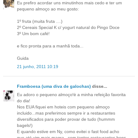
Eu prefiro acordar uns minutinhos mais cedo e ter um
pequeno almoço ao meu gosto:
1º fruta (muita fruta ....)
2º Cereais Special K c/ yogurt natural do Pingo Doce
3º Um bom café!
e fico pronta para a manhã toda...
Guida
21 junho, 2011 10:19
Framboesa (uma diva de galochas)
disse...
Eu adoro o pequeno almoço!è a minha refeição favorita
do dia!
Nos EUA fiquei em hoteis com pequeno almoço
incluido...mas preferimos sempre ir a restaurantes
diversificados para poder provar de tudo (hummm
bagels!)
E quando estive em Ny, como evitei o fast food acho
que até vim mais magra...com tantos restaurantes bons