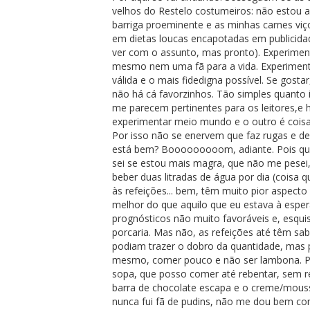
velhos do Restelo costumeiros: não estou a
barriga proeminente e as minhas carnes vi
em dietas loucas encapotadas em publicida
ver com o assunto, mas pronto). Experime
mesmo nem uma fã para a vida. Experiment
válida e o mais fidedigna possível. Se gost
não há cá favorzinhos. Tão simples quanto 
me parecem pertinentes para os leitores,e
experimentar meio mundo e o outro é coisa 
Por isso não se enervem que faz rugas e de
está bem? Booooooooom, adiante. Pois que
sei se estou mais magra, que não me pesei
beber duas litradas de água por dia (coisa
às refeições... bem, têm muito pior aspec
melhor do que aquilo que eu estava à esper
prognósticos não muito favoráveis e, esqui
porcaria. Mas não, as refeições até têm sa
podiam trazer o dobro da quantidade, mas 
mesmo, comer pouco e não ser lambona. Pa
sopa, que posso comer até rebentar, sem re
barra de chocolate escapa e o creme/mous
nunca fui fã de pudins, não me dou bem com 