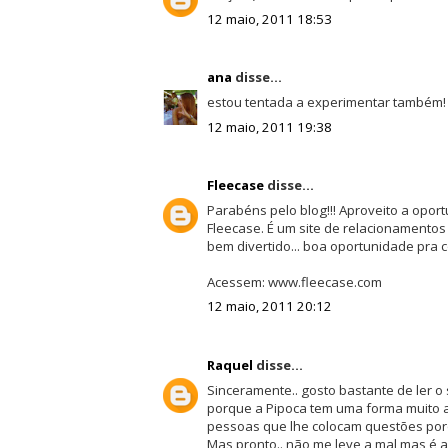
12 maio, 2011 18:53
ana
disse...
estou tentada a experimentar também! é
12 maio, 2011 19:38
Fleecase
disse...
Parabéns pelo blog!!! Aproveito a opor
Fleecase. É um site de relacionamento
bem divertido... boa oportunidade pra 
Acessem: www.fleecase.com
12 maio, 2011 20:12
Raquel
disse...
Sinceramente.. gosto bastante de ler o 
porque a Pipoca tem uma forma muito a
pessoas que lhe colocam questões por
Mas pronto.. não me leve a mal mas é a