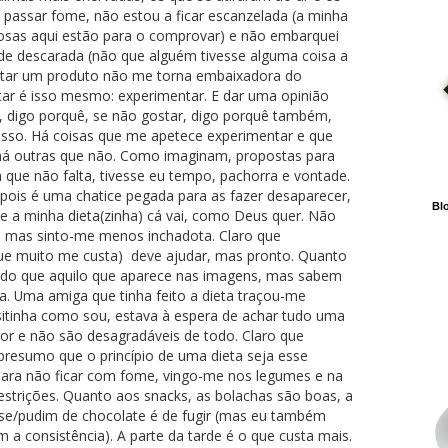
 passar fome, não estou a ficar escanzelada (a minha
çosas aqui estão para o comprovar) e não embarquei
de descarada (não que alguém tivesse alguma coisa a
ntar um produto não me torna embaixadora do
ar é isso mesmo: experimentar. E dar uma opinião
ar, digo porquê, se não gostar, digo porquê também,
isso. Há coisas que me apetece experimentar e que
 há outras que não. Como imaginam, propostas para
que não falta, tivesse eu tempo, pachorra e vontade.
pois é uma chatice pegada para as fazer desaparecer,
Blo
 a minha dieta(zinha) cá vai, como Deus quer. Não
, mas sinto-me menos inchadota. Claro que
 que muito me custa) deve ajudar, mas pronto. Quanto
to do que aquilo que aparece nas imagens, mas sabem
a. Uma amiga que tinha feito a dieta traçou-me
sitinha como sou, estava à espera de achar tudo uma
bor e não são desagradáveis de todo. Claro que
presumo que o princípio de uma dieta seja esse
ra não ficar com fome, vingo-me nos legumes e na
strições. Quanto aos snacks, as bolachas são boas, a
se/pudim de chocolate é de fugir (mas eu também
a consistência). A parte da tarde é o que custa mais.