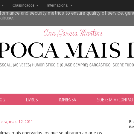
Classificados
Internacional
deliver its services and to analyze traffic. Your IP address and
formance and security metrics to ensure quality of service, ge
 abuse.
LOG
LIVROS
IMPRENSA
SOBRE MIM/CONTAC
Bl
feira, maio 12, 2011
Blo
lmas mais enervadas, os que se atiraram ao ar e os