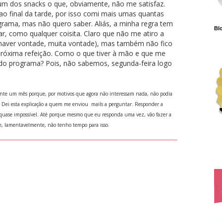
um dos snacks o que, obviamente, não me satisfaz.
 final da tarde, por isso comi mais umas quantas
grama, mas não quero saber. Aliás, a minha regra tem
Blo
r, como qualquer coisita. Claro que não me atiro a
 haver vontade, muita vontade), mas também não fico
próxima refeição. Como o que tiver à mão e que me
o do programa? Pois, não sabemos, segunda-feira logo
ante um mês porque, por motivos que agora não interessam nada, não podia
 Dei esta explicação a quem me enviou mails a perguntar. Responder a
quase impossível. Até porque mesmo que eu responda uma vez, vão fazer a
 e, lamentavelmente, não tenho tempo para isso.