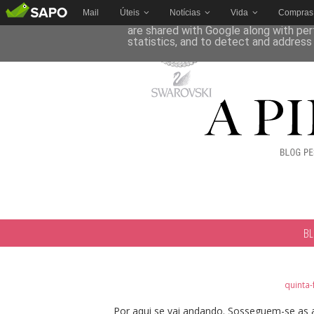
Mail
Úteis
Notícias
Vida
Compras
This site uses cookies from Google to 
are shared with Google along with per
statistics, and to detect and address
B
quinta-
Por aqui se vai andando. Sosseguem-se as a