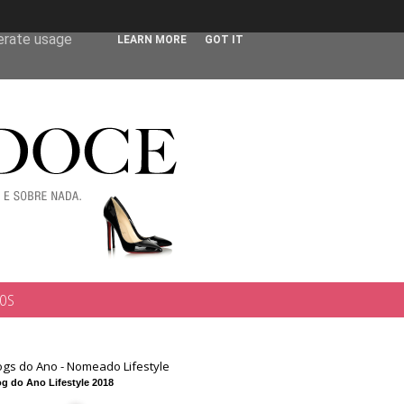
 user-agent
nerate usage
LEARN MORE
GOT IT
TOS
ogs do Ano - Nomeado Lifestyle
g do Ano Lifestyle 2018