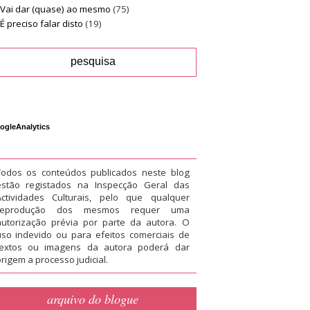
Vai dar (quase) ao mesmo
(75)
É preciso falar disto
(19)
ogleAnalytics
Todos os conteúdos publicados neste blog
estão registados na Inspecção Geral das
Actividades Culturais, pelo que qualquer
reprodução dos mesmos requer uma
autorização prévia por parte da autora. O
uso indevido ou para efeitos comerciais de
textos ou imagens da autora poderá dar
rigem a processo judicial.
arquivo do blogue