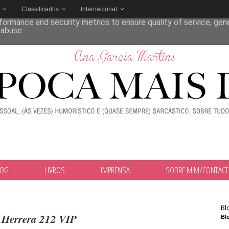
Classificados
Internacional
deliver its services and to analyze traffic. Your IP address and
formance and security metrics to ensure quality of service, ge
 abuse.
LOG
LIVROS
IMPRENSA
SOBRE MIM/CONTAC
Bl
 Herrera 212 VIP
Blo