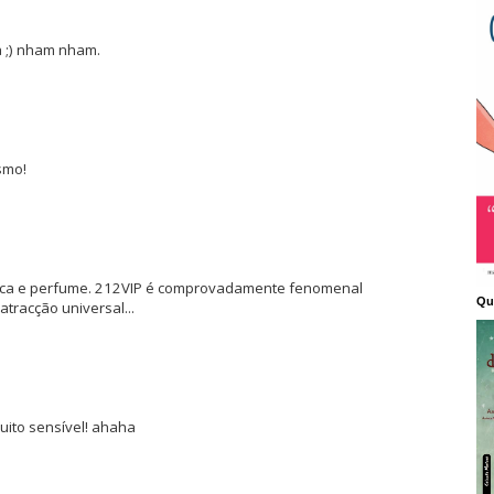
a ;) nham nham.
smo!
sica e perfume. 212VIP é comprovadamente fenomenal
Qu
tracção universal...
uito sensível! ahaha