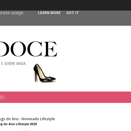
 user-agent
nerate usage
LEARN MORE
GOT IT
TOS
ogs do Ano - Nomeado Lifestyle
g do Ano Lifestyle 2018