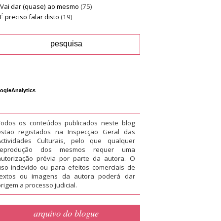
Vai dar (quase) ao mesmo
(75)
É preciso falar disto
(19)
ogleAnalytics
Todos os conteúdos publicados neste blog
estão registados na Inspecção Geral das
Actividades Culturais, pelo que qualquer
reprodução dos mesmos requer uma
autorização prévia por parte da autora. O
uso indevido ou para efeitos comerciais de
textos ou imagens da autora poderá dar
rigem a processo judicial.
arquivo do blogue