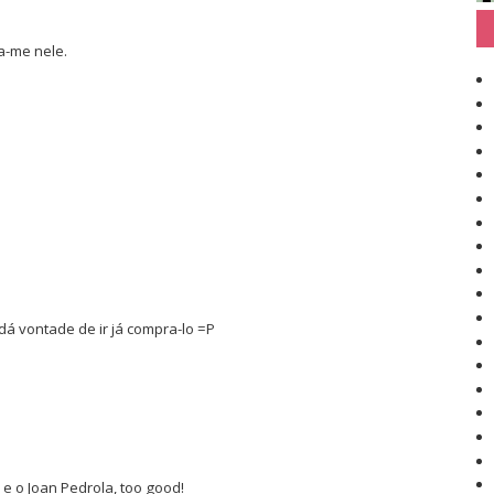
a-me nele.
á vontade de ir já compra-lo =P
 e o Joan Pedrola, too good!