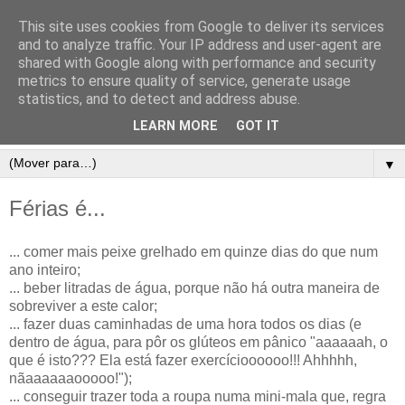
This site uses cookies from Google to deliver its services
and to analyze traffic. Your IP address and user-agent are
shared with Google along with performance and security
metrics to ensure quality of service, generate usage
statistics, and to detect and address abuse.
LEARN MORE
GOT IT
▼
Férias é...
... comer mais peixe grelhado em quinze dias do que num
ano inteiro;
... beber litradas de água, porque não há outra maneira de
sobreviver a este calor;
... fazer duas caminhadas de uma hora todos os dias (e
dentro de água, para pôr os glúteos em pânico "aaaaaah, o
que é isto??? Ela está fazer exercícioooooo!!! Ahhhhh,
nãaaaaaaooooo!");
... conseguir trazer toda a roupa numa mini-mala que, regra