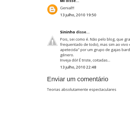
Mi
disse...
Genial!!!
13 julho, 2010 19:50
Sininho
disse...
Pois, sei como é. Não pelo blog, que gr
frequentado de todo), mas sim ao vivo e
apetecida" por um grupo de gajas bar
género.
Inveja dói! É triste, coitadas...
13 julho, 2010 22:48
Enviar um comentário
Teorias absolutamente espectaculares