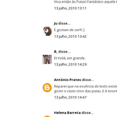
Viva então às Putas! Fantástico aquele 
13 julho, 2010 13:11
Ju
disse...
E gostam de ser!!! ;)
13 julho, 2010 13:42
B,
disse...
Et Voilá, em grande.
13 julho, 2010 14:29
António Prates
disse...
Reparei que na essência do texto exist
gosto o vasto crivo das putas. E é eno
13 julho, 2010 14:47
Helena Barreta
disse...