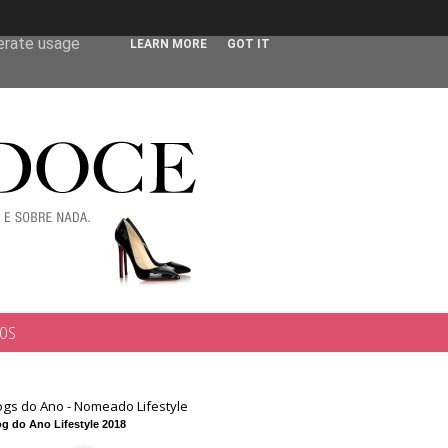
 user-agent
nerate usage
LEARN MORE
GOT IT
TOS
ogs do Ano - Nomeado Lifestyle
g do Ano Lifestyle 2018