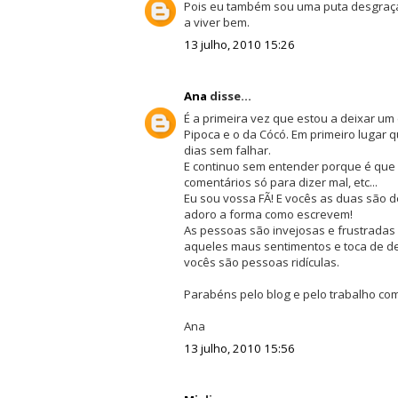
Pois eu também sou uma puta desgraçad
a viver bem.
13 julho, 2010 15:26
Ana
disse...
É a primeira vez que estou a deixar um
Pipoca e o da Cócó. Em primeiro lugar 
dias sem falhar.
E continuo sem entender porque é que 
comentários só para dizer mal, etc...
Eu sou vossa FÃ! E vocês as duas são 
adoro a forma como escrevem!
As pessoas são invejosas e frustradas 
aqueles maus sentimentos e toca de de
vocês são pessoas ridículas.
Parabéns pelo blog e pelo trabalho como
Ana
13 julho, 2010 15:56