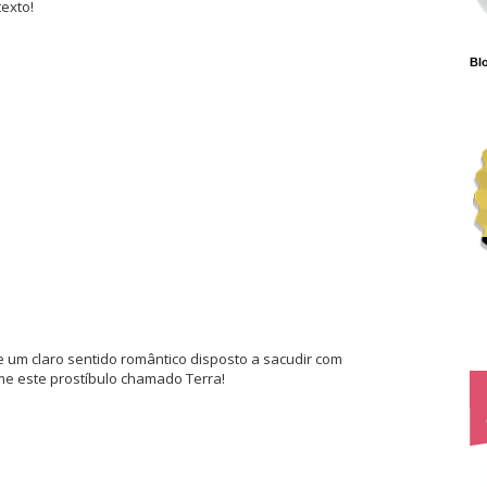
texto!
Blo
e um claro sentido romântico disposto a sacudir com
rme este prostíbulo chamado Terra!