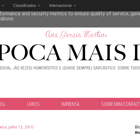
Classificados
Internacional
deliver its services and to analyze traffic. Your IP address and
formance and security metrics to ensure quality of service, ge
 abuse.
LOG
LIVROS
IMPRENSA
SOBRE MIM/CONTAC
Bl
eira, julho 13, 2010
Blo