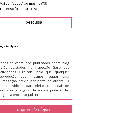
Vai dar (quase) ao mesmo
(75)
É preciso falar disto
(19)
ogleAnalytics
Todos os conteúdos publicados neste blog
estão registados na Inspecção Geral das
Actividades Culturais, pelo que qualquer
reprodução dos mesmos requer uma
autorização prévia por parte da autora. O
uso indevido ou para efeitos comerciais de
textos ou imagens da autora poderá dar
rigem a processo judicial.
arquivo do blogue