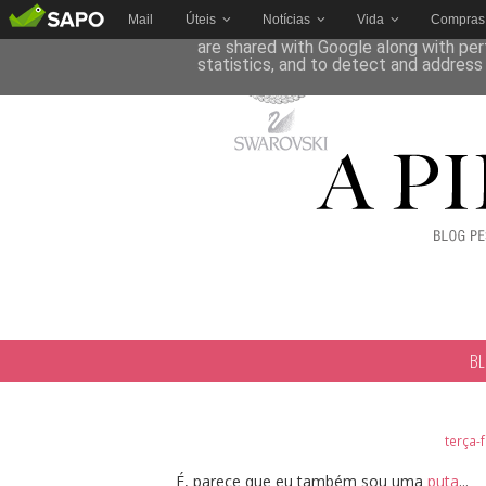
Mail
Úteis
Notícias
Vida
Compras
This site uses cookies from Google to 
are shared with Google along with per
statistics, and to detect and address
B
terça-f
É, parece que eu também sou uma
puta
...