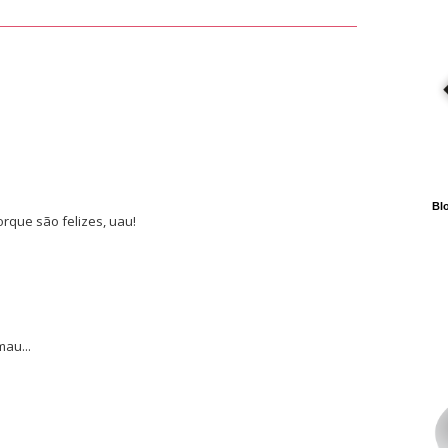
Blo
rque são felizes, uau!
mau...