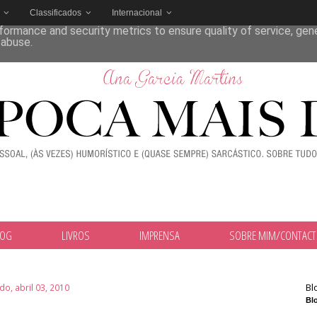
Classificados
Internacional
deliver its services and to analyze traffic. Your IP address and
formance and security metrics to ensure quality of service, ge
 abuse.
LOG
LIVROS
IMPRENSA
SOBRE MIM/CONTAC
Bl
o, abril 03, 2010
Blo