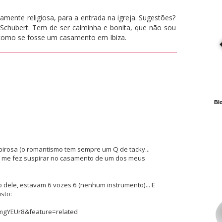
amente religiosa, para a entrada na igreja. Sugestões?
chubert. Tem de ser calminha e bonita, que não sou
 como se fosse um casamento em Ibiza.
Blo
 pirosa (o romantismo tem sempre um Q de tacky...
e me fez suspirar no casamento de um dos meus
to dele, estavam 6 vozes 6 (nenhum instrumento)... E
sto:
mgYEUr8&feature=related