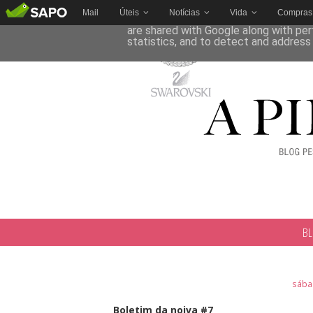
Mail
Úteis
Notícias
Vida
Compras
This site uses cookies from Google to 
are shared with Google along with per
statistics, and to detect and address
B
sábad
Boletim da noiva #7