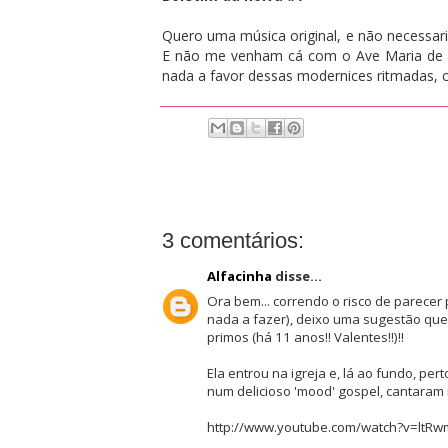
Quero uma música original, e não necessari
E não me venham cá com o Ave Maria de S
nada a favor dessas modernices ritmadas,
3 comentários:
Alfacinha
disse...
Ora bem... correndo o risco de parecer
nada a fazer), deixo uma sugestão qu
primos (há 11 anos!! Valentes!!)!!
Ela entrou na igreja e, lá ao fundo, per
num delicioso 'mood' gospel, cantaram i
http://www.youtube.com/watch?v=ltRw