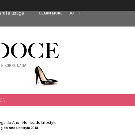
 user-agent
nerate usage
LEARN MORE
GOT IT
TOS
ogs do Ano - Nomeado Lifestyle
g do Ano Lifestyle 2018