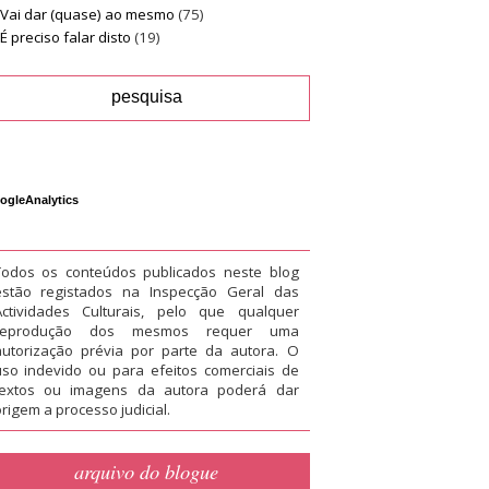
Vai dar (quase) ao mesmo
(75)
É preciso falar disto
(19)
ogleAnalytics
Todos os conteúdos publicados neste blog
estão registados na Inspecção Geral das
Actividades Culturais, pelo que qualquer
reprodução dos mesmos requer uma
autorização prévia por parte da autora. O
uso indevido ou para efeitos comerciais de
textos ou imagens da autora poderá dar
rigem a processo judicial.
arquivo do blogue