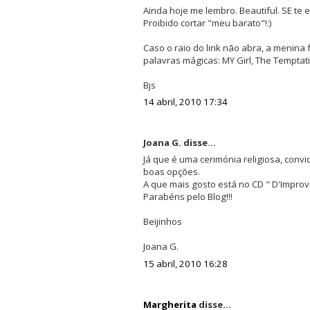
Ainda hoje me lembro. Beautiful. SE te 
Proibido cortar "meu barato"!:)
Caso o raio do link não abra, a menina 
palavras mágicas: MY Girl, The Temptat
Bjs
14 abril, 2010 17:34
Joana G. disse...
Já que é uma cerimónia religiosa, convi
boas opções.
A que mais gosto está no CD " D'Impro
Parabéns pelo Blog!!!
Beijinhos
Joana G.
15 abril, 2010 16:28
Margherita
disse...