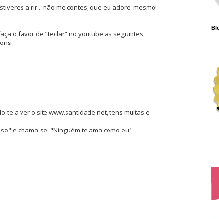
estiveres a rir... não me contes, que eu adorei mesmo!
Blo
faça o favor de "teclar" no youtube as seguintes
ions
do-te a ver o site www.santidade.net, tens muitas e
viso" e chama-se: "Ninguém te ama como eu"