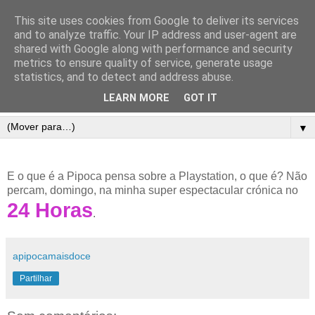
This site uses cookies from Google to deliver its services
and to analyze traffic. Your IP address and user-agent are
shared with Google along with performance and security
metrics to ensure quality of service, generate usage
statistics, and to detect and address abuse.
LEARN MORE
GOT IT
▼
E o que é a Pipoca pensa sobre a Playstation, o que é? Não
percam, domingo, na minha super espectacular crónica no
24 Horas
.
apipocamaisdoce
Partilhar