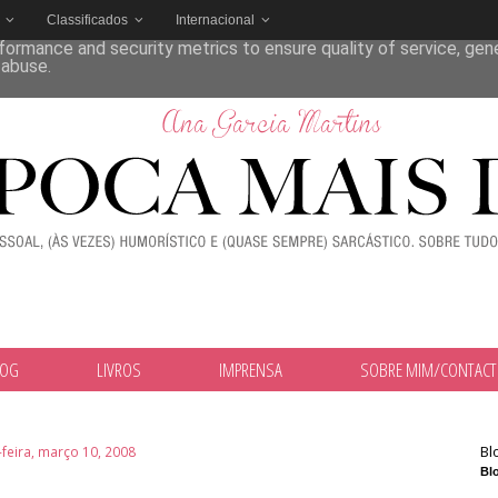
Classificados
Internacional
deliver its services and to analyze traffic. Your IP address and
formance and security metrics to ensure quality of service, ge
 abuse.
LOG
LIVROS
IMPRENSA
SOBRE MIM/CONTAC
Bl
feira, março 10, 2008
Blo