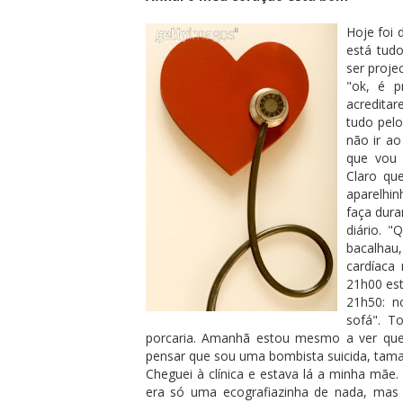
Hoje foi 
está tud
ser proje
"ok, é p
acredita
tudo pel
não ir ao
que vou 
Claro qu
aparelhin
faça dura
diário. 
bacalhau
cardíaca
21h00 es
21h50: n
sofá". T
porcaria. Amanhã estou mesmo a ver que 
pensar que sou uma bombista suicida, taman
Cheguei à clínica e estava lá a minha mãe.
era só uma ecografiazinha de nada, mas 