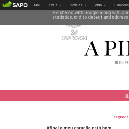
Mail
Úteis
Notícias
Vida
Compras
This site uses cookies from Google to 
are shared with Google along with per
statistics, and to detect and address
B
segunda-
Afinal o meu coração está bom