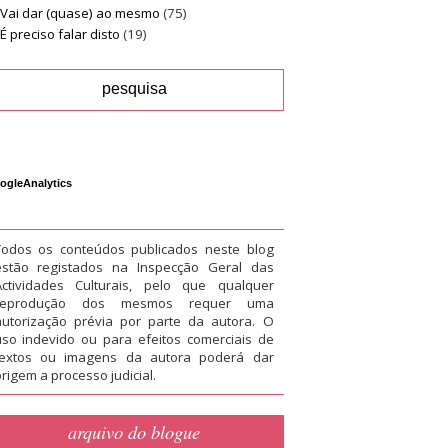
Vai dar (quase) ao mesmo
(75)
É preciso falar disto
(19)
ogleAnalytics
Todos os conteúdos publicados neste blog
estão registados na Inspecção Geral das
Actividades Culturais, pelo que qualquer
reprodução dos mesmos requer uma
autorização prévia por parte da autora. O
uso indevido ou para efeitos comerciais de
textos ou imagens da autora poderá dar
rigem a processo judicial.
arquivo do blogue