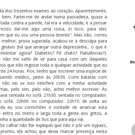
dia dos trezentos exames ao coração. Aparentemente,
o bem. Fartei-me de andar numa passadeira, quase a
ctada contra a parede, tal era a velocidade, e a pensar
reciso dar-me aqui uma coisa, in loco, para eles
rem que eu sou uma pessoa doente". Mas não, correu
o melhor, prova superada, acabou-se a desculpa para
 ginásio (há que arranjar outra depressinha... o que é
inventar agora? Diabetes? Pé chato? Flatulências?).
e não me safei de vir para casa com um daqueles
Blo
hos que irão registar toda e qualquer actividade que eu
nte 24 horas. Pior, tenho que escrever uma espécie de
"Querido médico, jantei às 20h30. Comi batatas com
, não sei se isso interfere com a minha actividade
 mas, pelo sim, pelo não, achei melhor escrever. Às
tava sentada no sofá. 21h30: sentada no computador.
o sofá. 22h00: no computador. 22h15: de volta ao
oda eu sou comichões e vontade de arrancar esta
entro no metro e larga toda a gente aos gritos, a
ha a quantidade de fios que para aqui vai.
 Se calhar não lhe expliquei que não ir pôr um bypass,
pronto, ela achou que devia marcar presença nesta