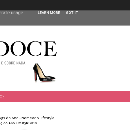
 user-agent
nerate usage
LEARN MORE
GOT IT
TOS
ogs do Ano - Nomeado Lifestyle
g do Ano Lifestyle 2018