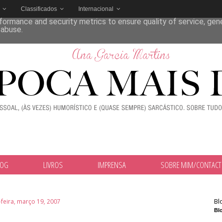
Classificados
Internacional
deliver its services and to analyze traffic. Your IP address and
formance and security metrics to ensure quality of service, ge
 abuse.
LOG
LIVROS
IMPRENSA
SOBRE MIM/CONTAC
Bl
feira, março 19, 2007
Blo