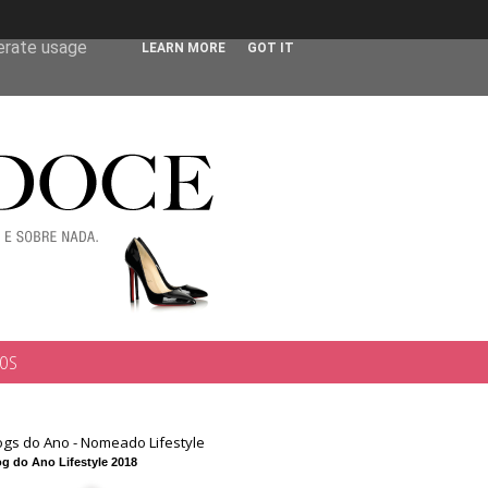
 user-agent
nerate usage
LEARN MORE
GOT IT
TOS
ogs do Ano - Nomeado Lifestyle
g do Ano Lifestyle 2018