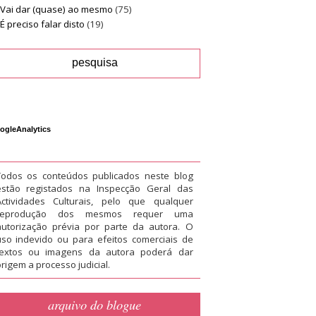
Vai dar (quase) ao mesmo
(75)
É preciso falar disto
(19)
ogleAnalytics
Todos os conteúdos publicados neste blog
estão registados na Inspecção Geral das
Actividades Culturais, pelo que qualquer
reprodução dos mesmos requer uma
autorização prévia por parte da autora. O
uso indevido ou para efeitos comerciais de
textos ou imagens da autora poderá dar
rigem a processo judicial.
arquivo do blogue