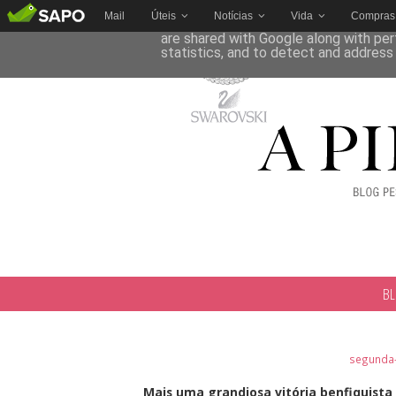
Mail
Úteis
Notícias
Vida
Compras
This site uses cookies from Google to 
are shared with Google along with per
statistics, and to detect and address
B
segunda-
Mais uma grandiosa vitória benfiquista