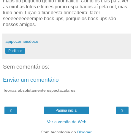
mãos do pequeno génio informático. Conto os dias para ver
as minhas fotos e filmes porno espalhados aí pela net, mas
tudo bem. Lição a tirar desta brincadeira: fazer
seeeeeeeeeempre back-ups, porque os back-ups são
nossos amigos.
apipocamaisdoce
Partilhar
Sem comentários:
Enviar um comentário
Teorias absolutamente espectaculares
‹
›
Página inicial
Ver a versão da Web
Com tecnologia do
Blogger
.