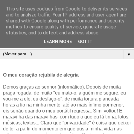
This site uses cookies from Google to deliver its services
and to analyze traffic. Your IP address and user-agent are
shared with Google along with performance and security
metrics to ensure quality of service, generate usage
statistics, and to detect and address abuse.
LEARN MORE
GOT IT
▼
O meu coração rejubila de alegria
Demos graças ao senhor (informático). Depois de muita
praga rogada, de muito "eu mato-o, alguém me segure, eu
vou-me a ele, eu desfaço-o", de muita tortura planeada
horas a fio na minha mente, até ao mais ínfimo pormenor,
eis senão quando o meu portátil regressa. Sim, voltou! E,
maravilha das maravilhas, com tudo o que eu lá tinha: fotos,
músicas, textos... Claro que "privacidade" é coisa que deixei
de ter a partir do momento em que pus a minha vida nas