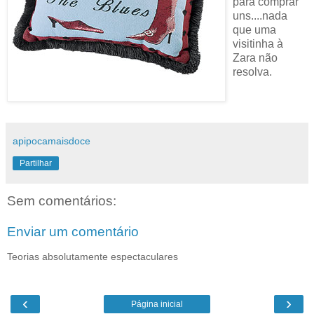
para comprar
uns....nada
que uma
visitinha à
Zara não
resolva.
apipocamaisdoce
Partilhar
Sem comentários:
Enviar um comentário
Teorias absolutamente espectaculares
‹
›
Página inicial