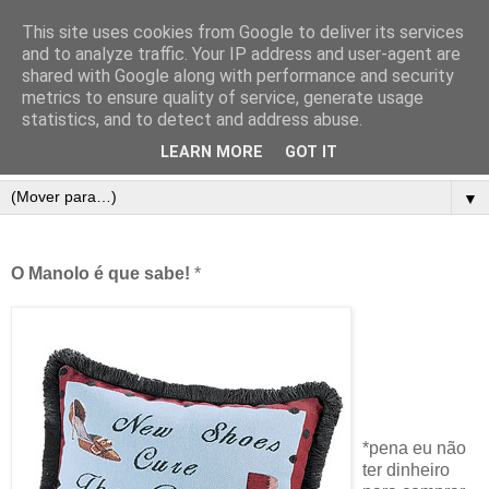
This site uses cookies from Google to deliver its services
and to analyze traffic. Your IP address and user-agent are
shared with Google along with performance and security
metrics to ensure quality of service, generate usage
statistics, and to detect and address abuse.
LEARN MORE
GOT IT
▼
O Manolo é que sabe!
*
*pena eu não
ter dinheiro