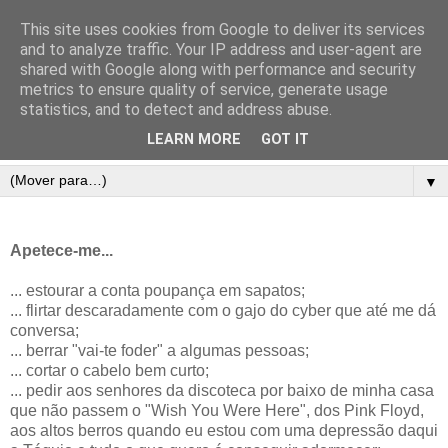
This site uses cookies from Google to deliver its services
and to analyze traffic. Your IP address and user-agent are
shared with Google along with performance and security
metrics to ensure quality of service, generate usage
statistics, and to detect and address abuse.
LEARN MORE
GOT IT
▼
Apetece-me...
... estourar a conta poupança em sapatos;
... flirtar descaradamente com o gajo do cyber que até me dá
conversa;
... berrar "vai-te foder" a algumas pessoas;
... cortar o cabelo bem curto;
... pedir aos senhores da discoteca por baixo de minha casa
que não passem o "Wish You Were Here", dos Pink Floyd,
aos altos berros quando eu estou com uma depressão daqui