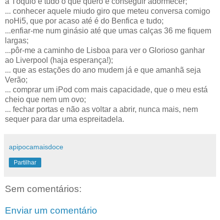
a Tóquio e tudo o que quero é conseguir adormecer;
... conhecer aquele miudo giro que meteu conversa comigo
noHi5, que por acaso até é do Benfica e tudo;
...enfiar-me num ginásio até que umas calças 36 me fiquem
largas;
...pôr-me a caminho de Lisboa para ver o Glorioso ganhar
ao Liverpool (haja esperança!);
... que as estações do ano mudem já e que amanhã seja
Verão;
... comprar um iPod com mais capacidade, que o meu está
cheio que nem um ovo;
... fechar portas e não as voltar a abrir, nunca mais, nem
sequer para dar uma espreitadela.
apipocamaisdoce
Partilhar
Sem comentários:
Enviar um comentário