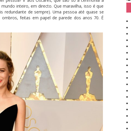
uer pessoa? Ir aos Óscares, que são só a cerimónia a
o mundo inteiro, em directo. Que maravilha, isso é que
ais redundante de sempre). Uma pessoa até quase se
s ombros, feitas em papel de parede dos anos 70. É