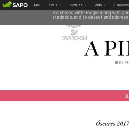
Mail
Úteis
Notícias
Vida
Compras
This site uses cookies from Google to 
are shared with Google along with per
statistics, and to detect and address
B
Óscares 2017