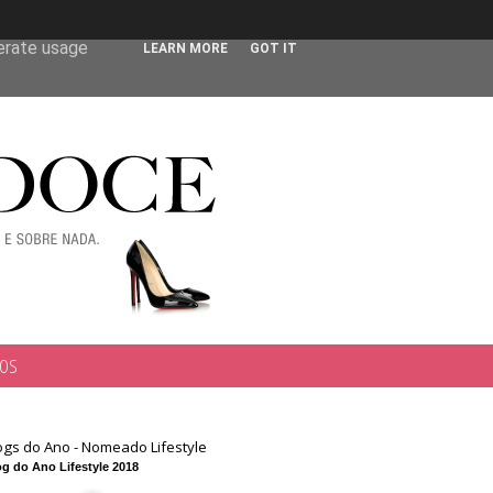
 user-agent
nerate usage
LEARN MORE
GOT IT
TOS
ogs do Ano - Nomeado Lifestyle
g do Ano Lifestyle 2018