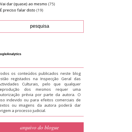
Vai dar (quase) ao mesmo
(75)
É preciso falar disto
(19)
ogleAnalytics
Todos os conteúdos publicados neste blog
estão registados na Inspecção Geral das
Actividades Culturais, pelo que qualquer
reprodução dos mesmos requer uma
autorização prévia por parte da autora. O
uso indevido ou para efeitos comerciais de
textos ou imagens da autora poderá dar
rigem a processo judicial.
arquivo do blogue