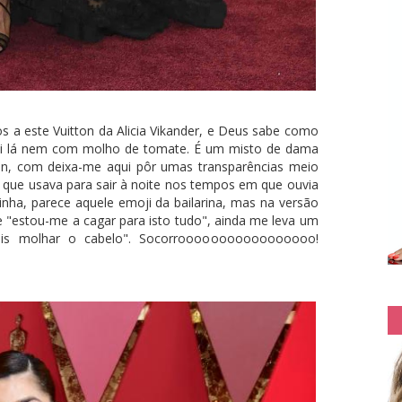
os a este Vuitton da Alicia Vikander, e Deus sabe como
vai lá nem com molho de tomate. É um misto de dama
can, com deixa-me aqui pôr umas transparências meio
a que usava para sair à noite nos tempos em que ouvia
ha, parece aquele emoji da bailarina, mas na versão
 "estou-me a cagar para isto tudo", ainda me leva um
uis molhar o cabelo". Socorrooooooooooooooooo!