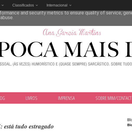
Classificados
Internacional
deliver its services and to analyze traffic. Your IP address and
formance and security metrics to ensure quality of service, ge
 abuse.
LOG
LIVROS
IMPRENSA
SOBRE MIM/CONTAC
Bl
: está tudo estragado
Blo