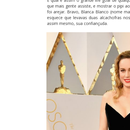
E qual é assim o grande life goal de qualq
que mais gente assiste, e mostrar o pipi a
foi arejar. Bravo, Blanca Blanco (nome m
esquece que levavas duas alcachofras no
assim mesmo, sua confiançuda.