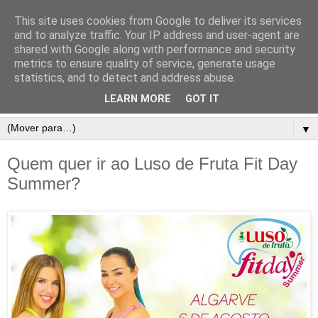
This site uses cookies from Google to deliver its services
and to analyze traffic. Your IP address and user-agent are
shared with Google along with performance and security
metrics to ensure quality of service, generate usage
statistics, and to detect and address abuse.
LEARN MORE
GOT IT
▼
Quem quer ir ao Luso de Fruta Fit Day
Summer?