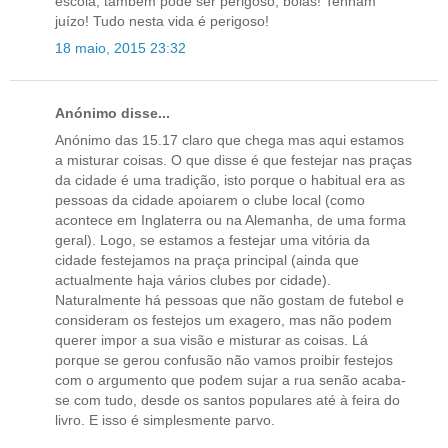
escola, também pode ser perigoso, bolas! Tenham
juízo! Tudo nesta vida é perigoso!
18 maio, 2015 23:32
Anónimo disse...
Anónimo das 15.17 claro que chega mas aqui estamos
a misturar coisas. O que disse é que festejar nas praças
da cidade é uma tradição, isto porque o habitual era as
pessoas da cidade apoiarem o clube local (como
acontece em Inglaterra ou na Alemanha, de uma forma
geral). Logo, se estamos a festejar uma vitória da
cidade festejamos na praça principal (ainda que
actualmente haja vários clubes por cidade).
Naturalmente há pessoas que não gostam de futebol e
consideram os festejos um exagero, mas não podem
querer impor a sua visão e misturar as coisas. Lá
porque se gerou confusão não vamos proibir festejos
com o argumento que podem sujar a rua senão acaba-
se com tudo, desde os santos populares até à feira do
livro. E isso é simplesmente parvo.