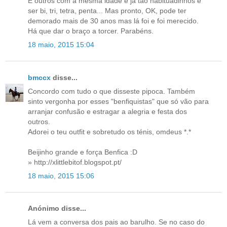
E outros com a mesma idade e já tão habituadinhos e
ser bi, tri, tetra, penta... Mas pronto, OK, pode ter
demorado mais de 30 anos mas lá foi e foi merecido.
Há que dar o braço a torcer. Parabéns.
18 maio, 2015 15:04
bmccx
disse...
Concordo com tudo o que disseste pipoca. Também
sinto vergonha por esses "benfiquistas" que só vão para
arranjar confusão e estragar a alegria e festa dos
outros.
Adorei o teu outfit e sobretudo os ténis, omdeus *.*
Beijinho grande e força Benfica :D
» http://xlittlebitof.blogspot.pt/
18 maio, 2015 15:06
Anónimo disse...
Lá vem a conversa dos pais ao barulho. Se no caso do