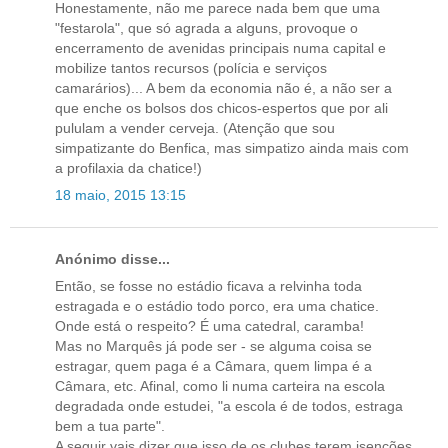
Honestamente, não me parece nada bem que uma
"festarola", que só agrada a alguns, provoque o
encerramento de avenidas principais numa capital e
mobilize tantos recursos (polícia e serviços
camarários)... A bem da economia não é, a não ser a
que enche os bolsos dos chicos-espertos que por ali
pululam a vender cerveja. (Atenção que sou
simpatizante do Benfica, mas simpatizo ainda mais com
a profilaxia da chatice!)
18 maio, 2015 13:15
Anónimo disse...
Então, se fosse no estádio ficava a relvinha toda
estragada e o estádio todo porco, era uma chatice.
Onde está o respeito? É uma catedral, caramba!
Mas no Marquês já pode ser - se alguma coisa se
estragar, quem paga é a Câmara, quem limpa é a
Câmara, etc. Afinal, como li numa carteira na escola
degradada onde estudei, "a escola é de todos, estraga
bem a tua parte".
A seguir vais dizer que isso de os clubes terem isencões