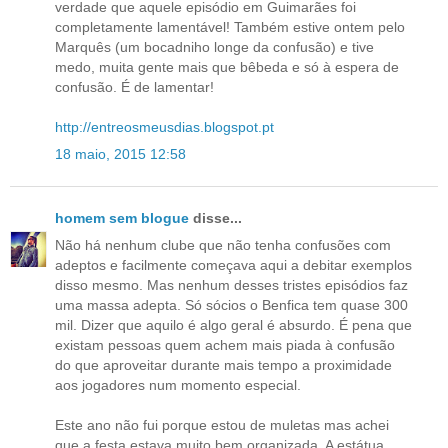
verdade que aquele episódio em Guimarães foi
completamente lamentável! Também estive ontem pelo
Marquês (um bocadniho longe da confusão) e tive
medo, muita gente mais que bêbeda e só à espera de
confusão. É de lamentar!
http://entreosmeusdias.blogspot.pt
18 maio, 2015 12:58
homem sem blogue
disse...
Não há nenhum clube que não tenha confusões com
adeptos e facilmente começava aqui a debitar exemplos
disso mesmo. Mas nenhum desses tristes episódios faz
uma massa adepta. Só sócios o Benfica tem quase 300
mil. Dizer que aquilo é algo geral é absurdo. É pena que
existam pessoas quem achem mais piada à confusão
do que aproveitar durante mais tempo a proximidade
aos jogadores num momento especial.
Este ano não fui porque estou de muletas mas achei
que a festa estava muito bem organizada. A estátua