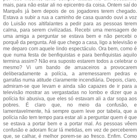
mais, para não estar ali no epicentro da coisa. Ontem saí do
Marquês já bem depois de os jogadores terem chegado.
Estava a subir a rua a caminho de casa quando ouvi a voz
do Luisão nos altifalantes a pedir para as pessoas terem
calma, para serem civilizadas. Recebi uma mensagem de
uma amiga a perguntar se estava bem e não percebi o
porquê da pergunta. Até que chego a casa, ligo a televisão e
me deparo com aquele lindo espectáculo. Ora bem, como é
que numa festa de benfiquistas e para benfiquistas aquilo
termina assim? Não era suposto estarem todos a celebrar o
mesmo? Vi um bando de arruaceiros a provocarem
deliberadamente a polícia, a arremessarem pedras e
garrafas numa atitude claramente incendiária. Depois, claro,
admiram-se que levam e ainda são capazes de ir para a
televisão mostrar as vergastadas no lombo e dizer que a
polícia foi abusiva, que eles só estavam ali a dar sopa aos
pobres. É claro que, no meio da confusão, e
lamentavelmente, há sempre quem leve por tabela, que a
polícia não tem tempo para estar ali a perguntar quem é que
se estava a portar bem e a portar mal. As pessoas vêem
confusão e adoram ficar lá metidas, em vez de perceberem
que, se calhar, é melhor porem-se ao fresco. Enfim. Como