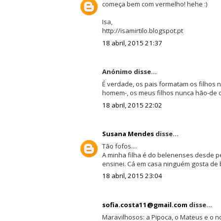
começa bem com vermelho! hehe :)
Isa,
http://isamirtilo.blogspot.pt
18 abril, 2015 21:37
Anónimo disse...
É verdade, os pais formatam os filhos 
homem-, os meus filhos nunca hão-de ou
18 abril, 2015 22:02
Susana Mendes
disse...
Tão fofos....
A minha filha é do belenenses desde pe
ensinei. Cá em casa ninguém gosta de 
18 abril, 2015 23:04
sofia.costa11@gmail.com
disse...
Maravilhosos: a Pipoca, o Mateus e o 