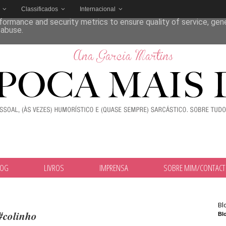
Classificados
Internacional
deliver its services and to analyze traffic. Your IP address and
formance and security metrics to ensure quality of service, ge
 abuse.
LOG
LIVROS
IMPRENSA
SOBRE MIM/CONTAC
Bl
#colinho
Blo