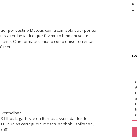
uer por vestir o Mateus com a camisola quer por eu
ista ter lhe ia dito que faz muito bem em vestir o
 favor. Que formate o miúdo como quiser ou então
 é meu.
Go
 vermelhão :)
o
o, 3 filhos lagartos, e eu Benfas assumida desde
 Eu, que os carreguei 9 meses..bahhhh...sofroooo,
)))))