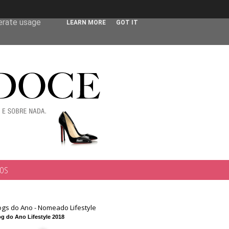
 user-agent
nerate usage
LEARN MORE
GOT IT
TOS
ogs do Ano - Nomeado Lifestyle
g do Ano Lifestyle 2018