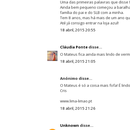
Uma das primeiras palavras que disse foi
Ainda bem pequeno começou a baralhar
família do pai e do SLB com a minha.
Tem 8 anos, mas há mais de um ano que 
Até já consigo entrar na loja azul!
18 abril, 2015 20:55
Cláudia Ponte
disse...
O Mateus fica ainda mais lindo de verme
18 abril, 2015 21:05
Anónimo disse...
O Mateus é só a coisa mais fofa! É lindo
Cris
www.lima-limao.pt
18 abril, 2015 21:26
Unknown
disse...