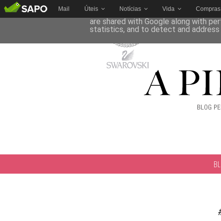
Mail
Úteis
Notícias
Vida
Compras
This site uses cookies from Google to 
are shared with Google along with per
statistics, and to detect and address
B