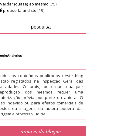
Vai dar (quase) ao mesmo
(75)
É preciso falar disto
(19)
ogleAnalytics
Todos os conteúdos publicados neste blog
estão registados na Inspecção Geral das
Actividades Culturais, pelo que qualquer
reprodução dos mesmos requer uma
autorização prévia por parte da autora. O
uso indevido ou para efeitos comerciais de
textos ou imagens da autora poderá dar
rigem a processo judicial.
arquivo do blogue