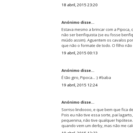
18 abril, 2015 23:20
Anónimo disse...
Estava mesmo a brincar com a Pipoca, q
não ser benfiquista (se eu fosse benfiqu
miúdo assim). Aguentem os cavalos por
que não o formate de todo. O filho não
19 abril, 2015 00:13
Anónimo disse...
É tão giro, Pipoca... :) #baba
19 abril, 2015 12:24
Anónimo disse...
Sorriso lindoooo, e que bem que fica de
Pois eu não tive essa sorte, pai lagart
pequenina, não tive qualquer hipótese.
quando vem um derby, mas não me calo :
19 abril, 2015 12:32