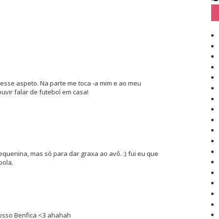
nesse aspeto. Na parte me toca -a mim e ao meu
vir falar de futebol em casa!
quenina, mas só para dar graxa ao avô. :) fui eu que
bola.
nosso Benfica <3 ahahah