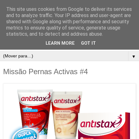
This site uses cookies from Google to deliver its services
and to analyze traffic. Your IP address and user-agent are
shared with Google along with performance and security
metrics to ensure quality of service, generate usage
statistics, and to detect and address abuse.
LEARN MORE
GOT IT
▼
Missão Pernas Activas #4