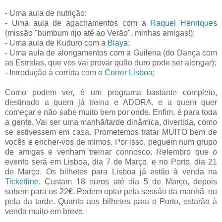
- Uma aula de nutrição;
- Uma aula de agachamentos com a
Raquel Henriques
(missão "bumbum rijo até ao Verão", minhas amigas!);
- Uma aula de Kuduro com a
Blaya
;
- Uma aula de alongamentos com a Guilena (do Dança com
as Estrelas, que vos vai provar quão duro pode ser alongar);
- Introdução à corrida com o
Correr Lisboa
;
Como podem ver, é um programa bastante completo,
destinado a quem já treina e ADORA, e a quem quer
começar e não sabe muito bem por onde. Enfim, é para toda
a gente. Vai ser uma manhã/tarde dinâmica, divertida, como
se estivessem em casa. Prometemos tratar MUITO bem de
vocês e encher-vos de mimos. Por isso, peguem num grupo
de amigas e venham treinar connosco. Relembro que o
evento será em Lisboa, dia 7 de Março, e no Porto, dia 21
de Março. Os bilhetes para Lisboa já estão à venda na
Ticketline
. Custam 18 euros até dia 5 de Março, depois
sobem para os 22€. Podem optar pela sessão da manhã ou
pela da tarde. Quanto aos bilhetes para o Porto, estarão à
venda muito em breve.