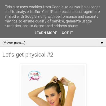
This site uses cookies from Google to deliver its services
and to analyze traffic. Your IP address and user-agent are
shared with Google along with performance and security
metrics to ensure quality of service, generate usage
statistics, and to detect and address abuse.
LEARN MORE
GOT IT
▼
Let's get physical #2