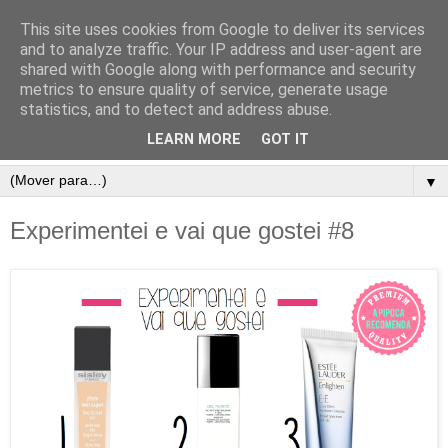
This site uses cookies from Google to deliver its services
and to analyze traffic. Your IP address and user-agent are
shared with Google along with performance and security
metrics to ensure quality of service, generate usage
statistics, and to detect and address abuse.
LEARN MORE
GOT IT
▼
Experimentei e vai que gostei #8