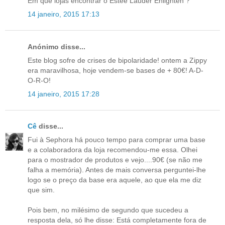
Em que lojas encontrar o Estée Lauder Enlighten ?
14 janeiro, 2015 17:13
Anónimo disse...
Este blog sofre de crises de bipolaridade! ontem a Zippy
era maravilhosa, hoje vendem-se bases de + 80€! A-D-
O-R-O!
14 janeiro, 2015 17:28
Cê
disse...
Fui à Sephora há pouco tempo para comprar uma base
e a colaboradora da loja recomendou-me essa. Olhei
para o mostrador de produtos e vejo....90€ (se não me
falha a memória). Antes de mais conversa perguntei-lhe
logo se o preço da base era aquele, ao que ela me diz
que sim.
Pois bem, no milésimo de segundo que sucedeu a
resposta dela, só lhe disse: Está completamente fora de